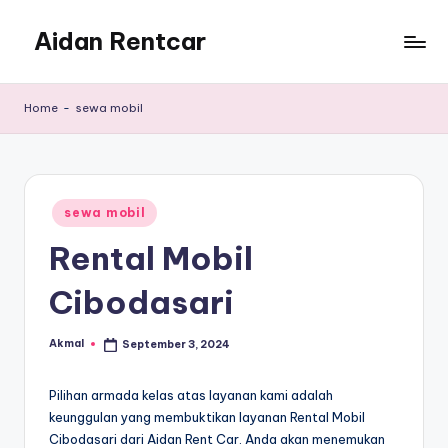
Aidan Rentcar
Skip
to
Rental
content
Mobil
Home
-
sewa mobil
Murah
Posted
sewa mobil
in
Rental Mobil
Cibodasari
Akmal
September 3, 2024
Posted
by
Pilihan armada kelas atas layanan kami adalah
keunggulan yang membuktikan layanan Rental Mobil
Cibodasari dari Aidan Rent Car. Anda akan menemukan