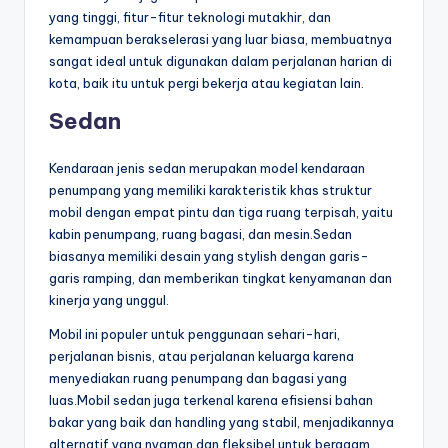
yang tinggi, fitur-fitur teknologi mutakhir, dan
kemampuan berakselerasi yang luar biasa, membuatnya
sangat ideal untuk digunakan dalam perjalanan harian di
kota, baik itu untuk pergi bekerja atau kegiatan lain.
Sedan
Kendaraan jenis sedan merupakan model kendaraan
penumpang yang memiliki karakteristik khas struktur
mobil dengan empat pintu dan tiga ruang terpisah, yaitu
kabin penumpang, ruang bagasi, dan mesin.Sedan
biasanya memiliki desain yang stylish dengan garis-
garis ramping, dan memberikan tingkat kenyamanan dan
kinerja yang unggul.
Mobil ini populer untuk penggunaan sehari-hari,
perjalanan bisnis, atau perjalanan keluarga karena
menyediakan ruang penumpang dan bagasi yang
luas.Mobil sedan juga terkenal karena efisiensi bahan
bakar yang baik dan handling yang stabil, menjadikannya
alternatif yang nyaman dan fleksibel untuk beragam