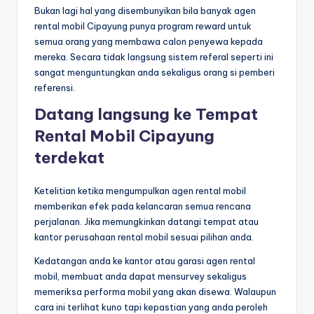
Bukan lagi hal yang disembunyikan bila banyak agen
rental mobil Cipayung punya program reward untuk
semua orang yang membawa calon penyewa kepada
mereka. Secara tidak langsung sistem referal seperti ini
sangat menguntungkan anda sekaligus orang si pemberi
referensi.
Datang langsung ke Tempat
Rental Mobil Cipayung
terdekat
Ketelitian ketika mengumpulkan agen rental mobil
memberikan efek pada kelancaran semua rencana
perjalanan. Jika memungkinkan datangi tempat atau
kantor perusahaan rental mobil sesuai pilihan anda.
Kedatangan anda ke kantor atau garasi agen rental
mobil, membuat anda dapat mensurvey sekaligus
memeriksa performa mobil yang akan disewa. Walaupun
cara ini terlihat kuno tapi kepastian yang anda peroleh