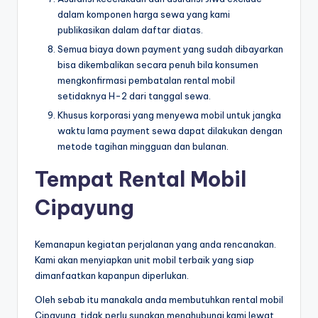
dalam komponen harga sewa yang kami
publikasikan dalam daftar diatas.
Semua biaya down payment yang sudah dibayarkan
bisa dikembalikan secara penuh bila konsumen
mengkonfirmasi pembatalan rental mobil
setidaknya H-2 dari tanggal sewa.
Khusus korporasi yang menyewa mobil untuk jangka
waktu lama payment sewa dapat dilakukan dengan
metode tagihan mingguan dan bulanan.
Tempat Rental Mobil
Cipayung
Kemanapun kegiatan perjalanan yang anda rencanakan.
Kami akan menyiapkan unit mobil terbaik yang siap
dimanfaatkan kapanpun diperlukan.
Oleh sebab itu manakala anda membutuhkan rental mobil
Cipayung, tidak perlu sungkan menghubungi kami lewat