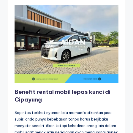
Benefit rental mobil lepas kunci di
Cipayung
Sepintas terlihat nyaman bila memanfaatkankan jasa
supir, anda punya kebebasan tanpa harus berjibaku
menyetir sendiri. Akan tetapi kehadiran orang lain dalam
mobil saat melakukan perjalanan akan mengurangi aspek