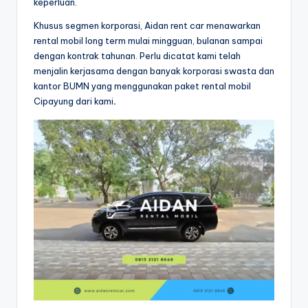
keperluan.
Khusus segmen korporasi, Aidan rent car menawarkan
rental mobil long term mulai mingguan, bulanan sampai
dengan kontrak tahunan. Perlu dicatat kami telah
menjalin kerjasama dengan banyak korporasi swasta dan
kantor BUMN yang menggunakan paket rental mobil
Cipayung dari kami
.