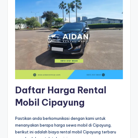
Daftar Harga Rental
Mobil Cipayung
Pastikan anda berkomunikasi dengan kami untuk
menanyakan berapa harga sewa mobil di Cipayung,
berikut ini adalah biaya rental mobil Cipayung terbaru