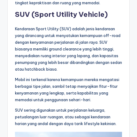
tingkat kepraktisan dan ruang yang memadai.
SUV (Sport Utility Vehicle)
Kendaraan Sport Utility (SUV) adalah jenis kendaraan
yang dirancang untuk menyatukan kemampuan off-road
dengan kenyamanan perjalanan di jalan raya. SUV
biasanya memiliki ground clearance yang lebih tinggi,
menyediakan ruang interior yang lapang, dan kapasitas
penumpang yang lebih besar dibandingkan dengan sedan
atau hatchback biasa.
Mobil ini terkenal karena kemampuan mereka mengatasi
berbagai tipe jalan, sambil tetap menyajikan fitur-fitur
kenyamanan yang lengkap, serta kapabilitas yang
memadai untuk penggunaan sehari-hari.
SUV sering digunakan untuk perjalanan keluarga,
petualangan luar ruangan, atau sebagai kendaraan
harian yang andal dengan daya tarik lifestyle kekinian.