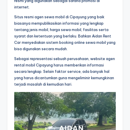
resmi yang digunakan sebagai sarana promosi di
internet.
Situs resmi agen sewa mobil di Cipayung yang baik
biasanya mempublikasikan informasi yang lengkap
tentang jenis mobil, harga sewa mobil, fasilitas serta
syarat dan ketentuan yang berlaku. Bahkan Aidan Rent
Car menyediakan sistem booking online sewa mobil yang
bisa digunakan secara mudah.
Sebagai representasi sebuah perusahaan, website agen
rental mobil Cipayung harus memberikan informasi
secara lengkap. Selain faktor service, ada banyak hal
yang harus dicantumkan guna mengeliminir kemungkinan
terjadi masalah di kemudian hari.