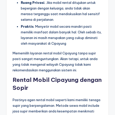
Ruang Privasi.
Jika mobil rental ditujukan untuk
bepergian dengan keluarga, anda tidak akan
merasa terganggu saat mendiskusikan hal sensitif
selama di perjalanan.
Praktis
. Menyetir mobil secara mandiri pasti
memiliki manfaat dalam banyak hal. Oleh sebab itu,
layanan ini masih merupakan yang cukup diminati
oleh masyarakat di Cipayung
Mememilih layanan rental mobil Cipayung tanpa supir
pasti sangat menguntungkan. Akan tetapi, untuk anda
yang tidak mengenal wilayah Cipayung tidak kami
rekomendasikan menggunakan sistem ini.
Rental Mobil Cipayung dengan
Sopir
Pastinya agen rental mobil seperti kami memiliki tenaga
supir yang berpengalaman. Metode sewa mobil include
jasa supir memberikan anda kesempatan menikmati