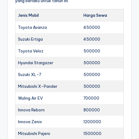
yang berlaku untuk tahun ini.
Jenis Mobil
Harga Sewa
Toyota Avanza
450000
Suzuki Ertiga
450000
Toyota Veloz
500000
Hyundai Stargazer
500000
Suzuki XL-7
500000
Mitsubishi X-Pander
500000
Wuling Air EV
700000
Innova Reborn
800000
Innova Zenix
1200000
Mitsubishi Pajero
1500000