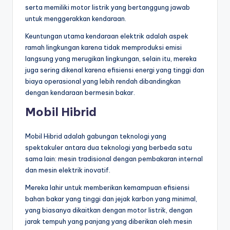
serta memiliki motor listrik yang bertanggung jawab
untuk menggerakkan kendaraan.
Keuntungan utama kendaraan elektrik adalah aspek
ramah lingkungan karena tidak memproduksi emisi
langsung yang merugikan lingkungan, selain itu, mereka
juga sering dikenal karena efisiensi energi yang tinggi dan
biaya operasional yang lebih rendah dibandingkan
dengan kendaraan bermesin bakar.
Mobil Hibrid
Mobil Hibrid adalah gabungan teknologi yang
spektakuler antara dua teknologi yang berbeda satu
sama lain: mesin tradisional dengan pembakaran internal
dan mesin elektrik inovatif.
Mereka lahir untuk memberikan kemampuan efisiensi
bahan bakar yang tinggi dan jejak karbon yang minimal,
yang biasanya dikaitkan dengan motor listrik, dengan
jarak tempuh yang panjang yang diberikan oleh mesin