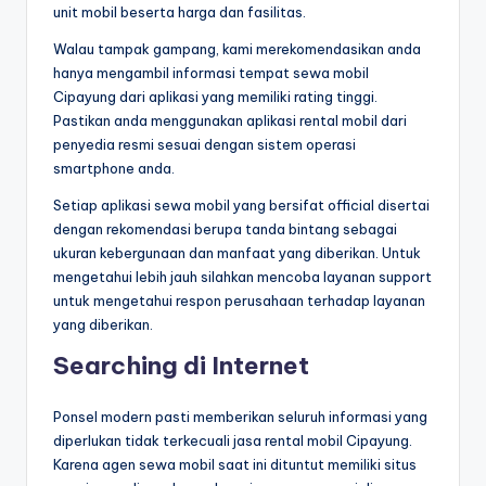
unit mobil beserta harga dan fasilitas.
Walau tampak gampang, kami merekomendasikan anda
hanya mengambil informasi tempat sewa mobil
Cipayung dari aplikasi yang memiliki rating tinggi.
Pastikan anda menggunakan aplikasi rental mobil dari
penyedia resmi sesuai dengan sistem operasi
smartphone anda.
Setiap aplikasi sewa mobil yang bersifat official disertai
dengan rekomendasi berupa tanda bintang sebagai
ukuran kebergunaan dan manfaat yang diberikan. Untuk
mengetahui lebih jauh silahkan mencoba layanan support
untuk mengetahui respon perusahaan terhadap layanan
yang diberikan.
Searching di Internet
Ponsel modern pasti memberikan seluruh informasi yang
diperlukan tidak terkecuali jasa rental mobil Cipayung.
Karena agen sewa mobil saat ini dituntut memiliki situs