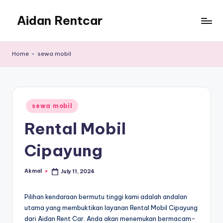
Aidan Rentcar
Skip
to
Rental
content
Mobil
Home
-
sewa mobil
Murah
Posted
sewa mobil
in
Rental Mobil
Cipayung
Akmal
July 11, 2024
Posted
by
Pilihan kendaraan bermutu tinggi kami adalah andalan
utama yang membuktikan layanan Rental Mobil Cipayung
dari Aidan Rent Car. Anda akan menemukan bermacam-