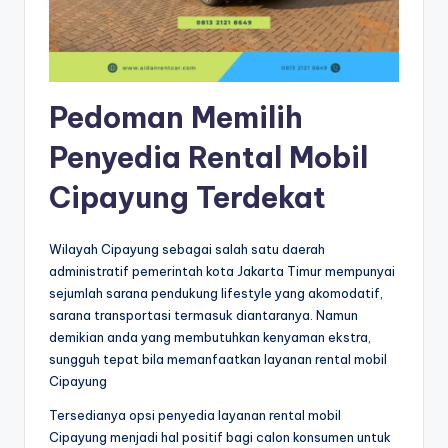
Pedoman Memilih
Penyedia Rental Mobil
Cipayung Terdekat
Wilayah Cipayung sebagai salah satu daerah
administratif pemerintah kota Jakarta Timur mempunyai
sejumlah sarana pendukung lifestyle yang akomodatif,
sarana transportasi termasuk diantaranya. Namun
demikian anda yang membutuhkan kenyaman ekstra,
sungguh tepat bila memanfaatkan layanan rental mobil
Cipayung
Tersedianya opsi penyedia layanan rental mobil
Cipayung menjadi hal positif bagi calon konsumen untuk