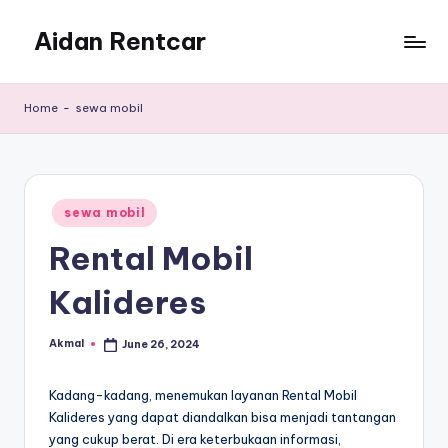
Aidan Rentcar
Skip
to
Rental
content
Mobil
Home
-
sewa mobil
Murah
Posted
sewa mobil
in
Rental Mobil
Kalideres
Akmal
June 26, 2024
Posted
by
Kadang-kadang, menemukan layanan Rental Mobil
Kalideres yang dapat diandalkan bisa menjadi tantangan
yang cukup berat. Di era keterbukaan informasi,