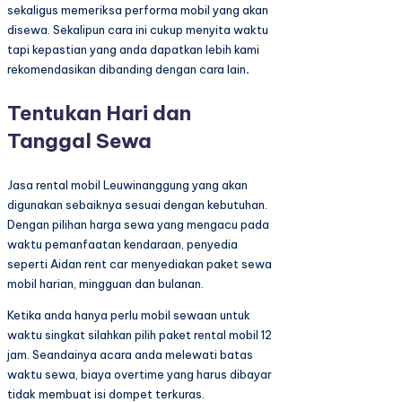
sekaligus memeriksa performa mobil yang akan
disewa. Sekalipun cara ini cukup menyita waktu
tapi kepastian yang anda dapatkan lebih kami
rekomendasikan dibanding dengan cara lain
.
Tentukan Hari dan
Tanggal Sewa
Jasa rental mobil Leuwinanggung yang akan
digunakan sebaiknya sesuai dengan kebutuhan.
Dengan pilihan harga sewa yang mengacu pada
waktu pemanfaatan kendaraan, penyedia
seperti Aidan rent car menyediakan paket sewa
mobil harian, mingguan dan bulanan.
Ketika anda hanya perlu mobil sewaan untuk
waktu singkat silahkan pilih paket rental mobil 12
jam. Seandainya acara anda melewati batas
waktu sewa, biaya overtime yang harus dibayar
tidak membuat isi dompet terkuras.