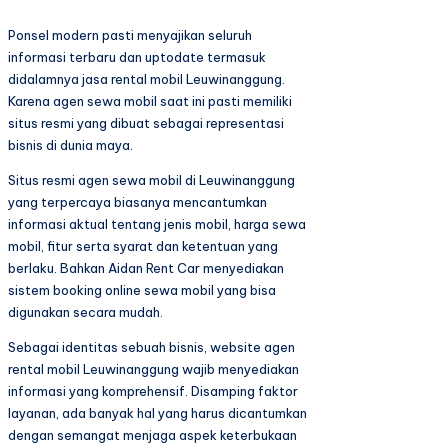
Ponsel modern pasti menyajikan seluruh
informasi terbaru dan uptodate termasuk
didalamnya jasa rental mobil Leuwinanggung.
Karena agen sewa mobil saat ini pasti memiliki
situs resmi yang dibuat sebagai representasi
bisnis di dunia maya.
Situs resmi agen sewa mobil di Leuwinanggung
yang terpercaya biasanya mencantumkan
informasi aktual tentang jenis mobil, harga sewa
mobil, fitur serta syarat dan ketentuan yang
berlaku. Bahkan Aidan Rent Car menyediakan
sistem booking online sewa mobil yang bisa
digunakan secara mudah.
Sebagai identitas sebuah bisnis, website agen
rental mobil Leuwinanggung wajib menyediakan
informasi yang komprehensif. Disamping faktor
layanan, ada banyak hal yang harus dicantumkan
dengan semangat menjaga aspek keterbukaan