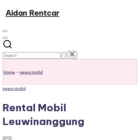
Skip
Aidan Rentcar
to
Rental
content
Mobil
Murah
Home
-
sewa mobil
Posted
sewa mobil
in
Rental Mobil
Leuwinanggung
Posted