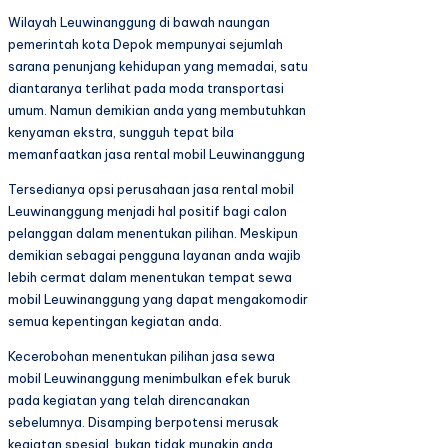
Wilayah Leuwinanggung di bawah naungan
pemerintah kota Depok mempunyai sejumlah
sarana penunjang kehidupan yang memadai, satu
diantaranya terlihat pada moda transportasi
umum. Namun demikian anda yang membutuhkan
kenyaman ekstra, sungguh tepat bila
memanfaatkan jasa rental mobil Leuwinanggung
Tersedianya opsi perusahaan jasa rental mobil
Leuwinanggung menjadi hal positif bagi calon
pelanggan dalam menentukan pilihan. Meskipun
demikian sebagai pengguna layanan anda wajib
lebih cermat dalam menentukan tempat sewa
mobil Leuwinanggung yang dapat mengakomodir
semua kepentingan kegiatan anda.
Kecerobohan menentukan pilihan jasa sewa
mobil Leuwinanggung menimbulkan efek buruk
pada kegiatan yang telah direncanakan
sebelumnya. Disamping berpotensi merusak
kegiatan spesial, bukan tidak mungkin anda