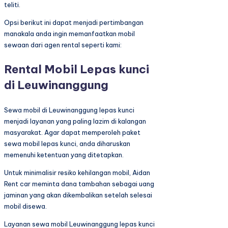
teliti.
Opsi berikut ini dapat menjadi pertimbangan
manakala anda ingin memanfaatkan mobil
sewaan dari agen rental seperti kami:
Rental Mobil Lepas kunci
di Leuwinanggung
Sewa mobil di Leuwinanggung lepas kunci
menjadi layanan yang paling lazim di kalangan
masyarakat. Agar dapat memperoleh paket
sewa mobil lepas kunci, anda diharuskan
memenuhi ketentuan yang ditetapkan.
Untuk minimalisir resiko kehilangan mobil, Aidan
Rent car meminta dana tambahan sebagai uang
jaminan yang akan dikembalikan setelah selesai
mobil disewa.
Layanan sewa mobil Leuwinanggung lepas kunci