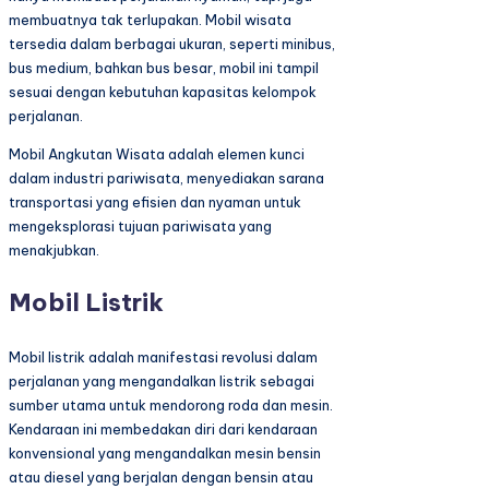
membuatnya tak terlupakan. Mobil wisata
tersedia dalam berbagai ukuran, seperti minibus,
bus medium, bahkan bus besar, mobil ini tampil
sesuai dengan kebutuhan kapasitas kelompok
perjalanan.
Mobil Angkutan Wisata adalah elemen kunci
dalam industri pariwisata, menyediakan sarana
transportasi yang efisien dan nyaman untuk
mengeksplorasi tujuan pariwisata yang
menakjubkan.
Mobil Listrik
Mobil listrik adalah manifestasi revolusi dalam
perjalanan yang mengandalkan listrik sebagai
sumber utama untuk mendorong roda dan mesin.
Kendaraan ini membedakan diri dari kendaraan
konvensional yang mengandalkan mesin bensin
atau diesel yang berjalan dengan bensin atau