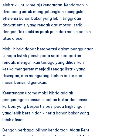
elektrik, untuk melaju kendaraan. Kendaraan ini
dirancang untuk menggabungkan keunggulan
efisiensi bahan bakar yang lebih tinggi dan
tingkat emisi yang rendah dari motor listrik
dengan fleksibilitas jarak jauh dari mesin bensin
atau diesel.
Mobil hibrid dapat beroperasi dalam penggunaan
tenaga listrik penuh pada saat kecepatan
rendah, mengalihkan tenaga yang dihasilkan
ketika mengerem menjadi tenaga listrik yang
disimpan, dan mengurangi bahan bakar saat
mesin bensin digunakan.
Keuntungan utama mobil hibrid adalah
pengurangan konsumsi bahan bakar dan emisi
karbon, yang berpartisipasi pada lingkungan
yang lebih bersih dan kinerja bahan bakar yang
lebih efisien.
Dengan berbagai pilihan kendaraan, Aidan Rent