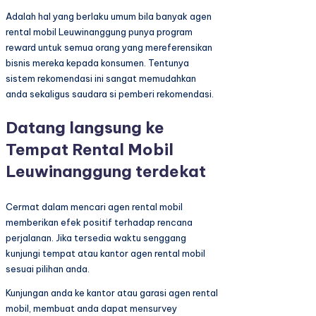
Adalah hal yang berlaku umum bila banyak agen
rental mobil Leuwinanggung punya program
reward untuk semua orang yang mereferensikan
bisnis mereka kepada konsumen. Tentunya
sistem rekomendasi ini sangat memudahkan
anda sekaligus saudara si pemberi rekomendasi.
Datang langsung ke
Tempat Rental Mobil
Leuwinanggung terdekat
Cermat dalam mencari agen rental mobil
memberikan efek positif terhadap rencana
perjalanan. Jika tersedia waktu senggang
kunjungi tempat atau kantor agen rental mobil
sesuai pilihan anda.
Kunjungan anda ke kantor atau garasi agen rental
mobil, membuat anda dapat mensurvey