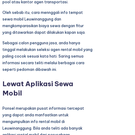
pool atau kantor agen transportasi.
Oleh sebab itu, cara mennggali info tempat
sewa mobil Leuwinanggung dan
mengkomparasikan biaya sewa dengan fitur
yang ditawarkan dapat dilakukan kapan saja.
Sebagai calon pengguna jasa, anda hanya
tinggal melakukan seleksi agen rental mobil yang
paling cocok sesuai kata hati. Saring semua
informasi secara teliti melalui berbagai cara
seperti pedoman dibawah ini.
Lewat Aplikasi Sewa
Mobil
Ponsel merupakan pusat informasi tercepat
yang dapat anda manfaatkan untuk
mengumpulkan info rental mobil di
Leuwinanggung. Bila anda teliti ada banyak
aplikasi rental mobil dari perusahaan