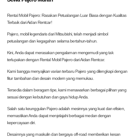
Rental Mobil Pajero: Rasakan Petualangan Luar Biasa dengan Kualitas
Terbaik dari Aidan Rentcar!
Pajero, mobil legendaris dari Mitsubishi, telah menjadi simbol
petualangan dan kegagahan selama bertahun-tahun.
Kini, Anda dapat merasakan pengalaman mengemudi yang tak
terlupakan dengan Rental Mobil Pajero dari Aidan Rentcar.
Kami bangga menyajikan varian terbaru Pajero yang dilengkapi dengan
fitur tambahan dan desain modern yang memukau.
Tersedia dalam beragam tipe, kami menawarkan berbagai pilihan yang
sesuai dengan kebutuhan dan gaya hidup Anda.
Salah satu keunggulan Pajero adalah mesinnya yang kuat dan efisien,
memastikan Anda dapat menjelajahi berbagai medan dengan
kepercayaan diri.
Desainnya yang maskulin dan bergaya off-road memberikan kesan