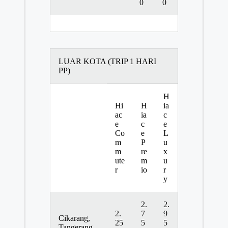
0
0
LUAR KOTA (TRIP 1 HARI
PP)
H
Hi
H
ia
ac
ia
c
e
c
e
Co
e
L
m
P
u
m
re
x
ute
m
u
r
io
r
y
2.
2.
2.
7
9
Cikarang,
25
5
5
Tangerang,