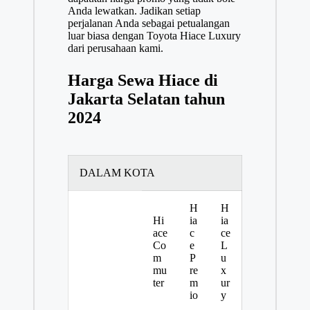
Anda lewatkan. Jadikan setiap
perjalanan Anda sebagai petualangan
luar biasa dengan Toyota Hiace Luxury
dari perusahaan kami.
Harga Sewa Hiace di
Jakarta Selatan tahun
2024
DALAM KOTA
H
H
Hi
ia
ia
ace
c
ce
Co
e
L
m
P
u
mu
re
x
ter
m
ur
io
y