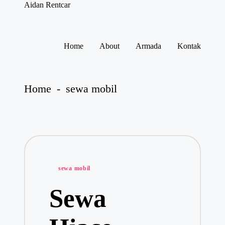
Aidan Rentcar
Rental
Mobil
Murah
Skip
to
Home
About
Armada
Kontak
content
Home
-
sewa mobil
Posted
sewa mobil
in
Sewa