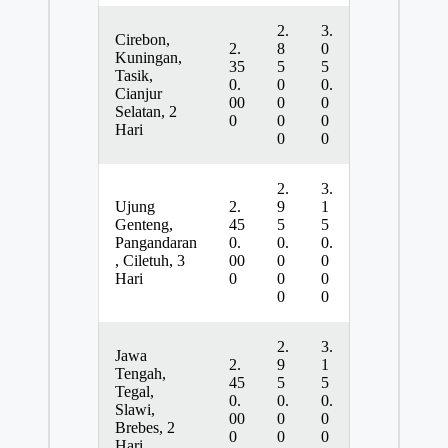
2.
3.
Cirebon,
2.
8
0
Kuningan,
35
5
5
Tasik,
0.
0
0.
Cianjur
00
0
0
Selatan, 2
0
0
0
Hari
0
0
2.
3.
Ujung
2.
9
1
Genteng,
45
5
5
Pangandaran
0.
0.
0.
, Ciletuh, 3
00
0
0
Hari
0
0
0
0
0
2.
3.
Jawa
2.
9
1
Tengah,
45
5
5
Tegal,
0.
0.
0.
Slawi,
00
0
0
Brebes, 2
0
0
0
Hari