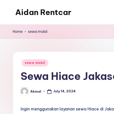
Aidan Rentcar
Skip
to
Rental
content
Mobil
Home
-
sewa mobil
Murah
Posted
sewa mobil
in
Sewa Hiace Jakas
July 14, 2024
Akmal
Posted
by
Ingin menggunakan layanan sewa Hiace di Jak