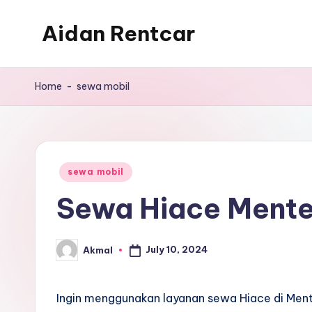
Aidan Rentcar
Skip
to
Rental
content
Mobil
Home
-
sewa mobil
Murah
Posted
sewa mobil
in
Sewa Hiace Ment
July 10, 2024
Akmal
Posted
by
Ingin menggunakan layanan sewa Hiace di Men