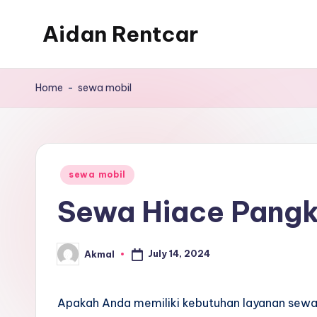
Aidan Rentcar
Skip
to
Rental
content
Mobil
Home
-
sewa mobil
Murah
Posted
sewa mobil
in
Sewa Hiace Pangka
July 14, 2024
Akmal
Posted
by
Apakah Anda memiliki kebutuhan layanan sewa 