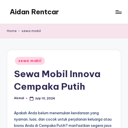
Aidan Rentcar
Skip
to
Rental
content
Mobil
Home
-
sewa mobil
Murah
Posted
sewa mobil
in
Sewa Mobil Innova
Cempaka Putih
Akmal
July 10, 2024
Posted
by
Apakah Anda belum menemukan kendaraan yang
nyaman, luas, dan cocok untuk perjalanan keluarga atau
bisnis Anda di Cempaka Putih? manfaatkan segera jasa