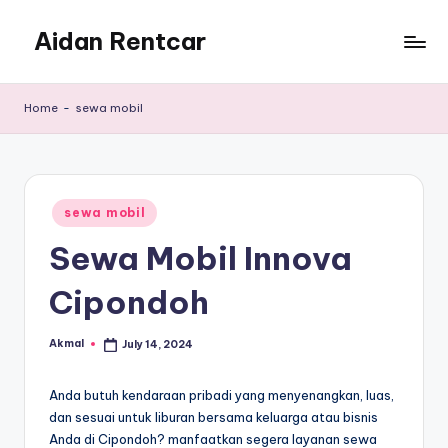
Aidan Rentcar
Skip
to
Rental
content
Mobil
Home
-
sewa mobil
Murah
Posted
sewa mobil
in
Sewa Mobil Innova
Cipondoh
Akmal
July 14, 2024
Posted
by
Anda butuh kendaraan pribadi yang menyenangkan, luas,
dan sesuai untuk liburan bersama keluarga atau bisnis
Anda di Cipondoh? manfaatkan segera layanan sewa