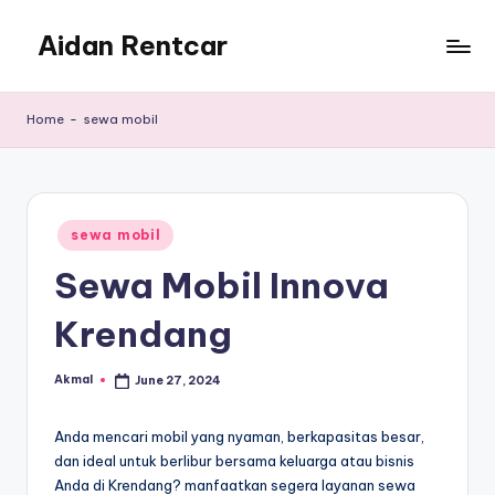
Aidan Rentcar
Skip
to
Rental
content
Mobil
Home
-
sewa mobil
Murah
Posted
sewa mobil
in
Sewa Mobil Innova
Krendang
Akmal
June 27, 2024
Posted
by
Anda mencari mobil yang nyaman, berkapasitas besar,
dan ideal untuk berlibur bersama keluarga atau bisnis
Anda di Krendang? manfaatkan segera layanan sewa