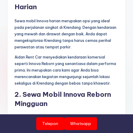
Harian
Sewa mobil Innova harian merupakan opsi yang ideal
pada perjalanan singkat di Krendang. Dengan kendaraan
yang mewah dan dirawat dengan baik, Anda dapat
mengeksplorasi Krendang tanpa harus cemas perihal
perawatan atau tempat parkir.
Aidan Rent Car menyediakan kendaraan komersial
seperti Innova Reborn yang senantiasa dalam performa
prima, Ini merupakan cara kami agar Anda bisa
merencanakan kegiatan mengunjungi sejumlah lokasi
sekaligus di Krendang dengan bebas tanpa khawatir.
2. Sewa Mobil Innova Reborn
Mingguan
Sewa Mobil Innova mingguan memberikan Anda
Telepon
Whatsapp
fleksibilitas saat melakukan perjalanan yang lebih lama
di Krendang. Opsi ini dapat mengurangi anggaran biaya