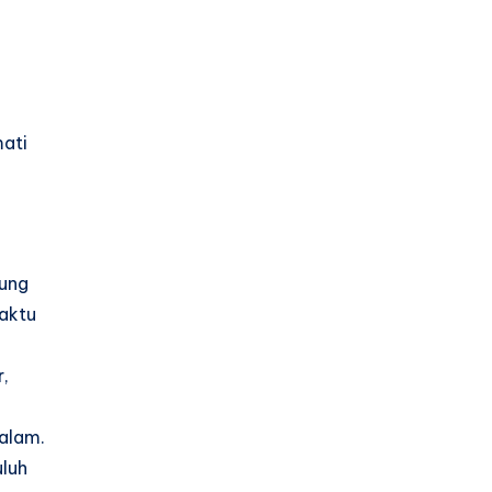
mati
gung
waktu
r,
alam.
uluh