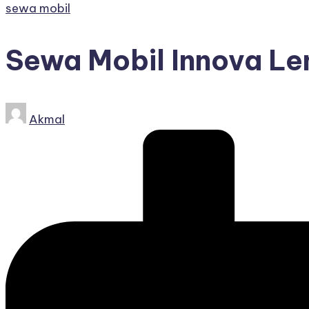
Posted
sewa mobil
in
Sewa Mobil Innova Le
Posted
Akmal
by