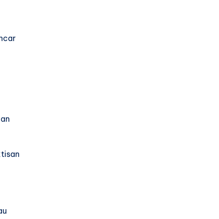
ncar
nan
tisan
au