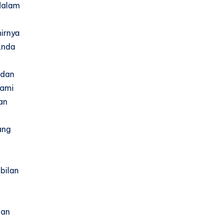
dalam
irnya
Anda
 dan
Kami
an
ang
bilan
gan