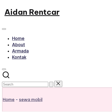
Skip
Aidan Rentcar
to
Rental
content
Mobil
Murah
Home
About
Armada
Kontak
Home
-
sewa mobil