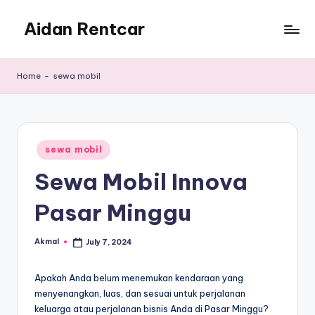
Aidan Rentcar
Skip
to
Rental
content
Mobil
Home
-
sewa mobil
Murah
Posted
sewa mobil
in
Sewa Mobil Innova
Pasar Minggu
Akmal
July 7, 2024
Posted
by
Apakah Anda belum menemukan kendaraan yang
menyenangkan, luas, dan sesuai untuk perjalanan
keluarga atau perjalanan bisnis Anda di Pasar Minggu?