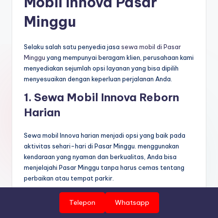
Mobil Innova Pasar
Minggu
Selaku salah satu penyedia jasa
sewa mobil di Pasar
Minggu
yang mempunyai beragam klien, perusahaan kami
menyediakan sejumlah opsi layanan yang bisa dipilih
menyesuaikan dengan keperluan perjalanan Anda.
1. Sewa Mobil Innova Reborn
Harian
Sewa mobil Innova harian menjadi opsi yang baik pada
aktivitas sehari-hari di Pasar Minggu. menggunakan
kendaraan yang nyaman dan berkualitas, Anda bisa
menjelajahi Pasar Minggu tanpa harus cemas tentang
perbaikan atau tempat parkir.
Aidan Rent Car menawarkan mobil sewaan seperti
Telepon
Whatsapp
Innova Reborn yang senantiasa dalam performa optimal,
Hal ini kami lakukan agar Anda dapat melakukan kegiatan