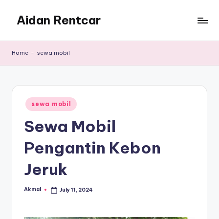
Aidan Rentcar
Skip
to
Rental
content
Mobil
Home
-
sewa mobil
Murah
Posted
sewa mobil
in
Sewa Mobil
Pengantin Kebon
Jeruk
Akmal
July 11, 2024
Posted
by