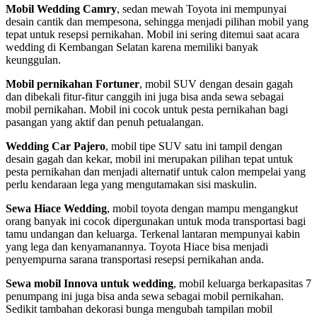
Mobil Wedding Camry
, sedan mewah Toyota ini mempunyai
desain cantik dan mempesona, sehingga menjadi pilihan mobil yang
tepat untuk resepsi pernikahan. Mobil ini sering ditemui saat acara
wedding di Kembangan Selatan karena memiliki banyak
keunggulan.
Mobil pernikahan Fortuner
, mobil SUV dengan desain gagah
dan dibekali fitur-fitur canggih ini juga bisa anda sewa sebagai
mobil pernikahan. Mobil ini cocok untuk pesta pernikahan bagi
pasangan yang aktif dan penuh petualangan.
Wedding Car Pajero
, mobil tipe SUV satu ini tampil dengan
desain gagah dan kekar, mobil ini merupakan pilihan tepat untuk
pesta pernikahan dan menjadi alternatif untuk calon mempelai yang
perlu kendaraan lega yang mengutamakan sisi maskulin.
Sewa Hiace Wedding
, mobil toyota dengan mampu mengangkut
orang banyak ini cocok dipergunakan untuk moda transportasi bagi
tamu undangan dan keluarga. Terkenal lantaran mempunyai kabin
yang lega dan kenyamanannya. Toyota Hiace bisa menjadi
penyempurna sarana transportasi resepsi pernikahan anda.
Sewa mobil Innova untuk wedding
, mobil keluarga berkapasitas 7
penumpang ini juga bisa anda sewa sebagai mobil pernikahan.
Sedikit tambahan dekorasi bunga mengubah tampilan mobil