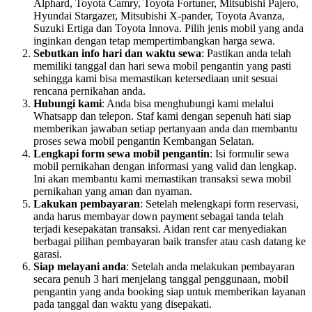
Alphard, Toyota Camry, Toyota Fortuner, Mitsubishi Pajero,
Hyundai Stargazer, Mitsubishi X-pander, Toyota Avanza,
Suzuki Ertiga dan Toyota Innova. Pilih jenis mobil yang anda
inginkan dengan tetap mempertimbangkan harga sewa.
Sebutkan info hari dan waktu sewa
: Pastikan anda telah
memiliki tanggal dan hari sewa mobil pengantin yang pasti
sehingga kami bisa memastikan ketersediaan unit sesuai
rencana pernikahan anda.
Hubungi kami
: Anda bisa menghubungi kami melalui
Whatsapp dan telepon. Staf kami dengan sepenuh hati siap
memberikan jawaban setiap pertanyaan anda dan membantu
proses sewa mobil pengantin Kembangan Selatan.
Lengkapi form sewa mobil pengantin
: Isi formulir sewa
mobil pernikahan dengan informasi yang valid dan lengkap.
Ini akan membantu kami memastikan transaksi sewa mobil
pernikahan yang aman dan nyaman.
Lakukan pembayaran
: Setelah melengkapi form reservasi,
anda harus membayar down payment sebagai tanda telah
terjadi kesepakatan transaksi. Aidan rent car menyediakan
berbagai pilihan pembayaran baik transfer atau cash datang ke
garasi.
Siap melayani anda
: Setelah anda melakukan pembayaran
secara penuh 3 hari menjelang tanggal penggunaan, mobil
pengantin yang anda booking siap untuk memberikan layanan
pada tanggal dan waktu yang disepakati.