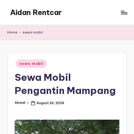
Aidan Rentcar
Skip
to
Rental
content
Mobil
Home
-
sewa mobil
Murah
Posted
sewa mobil
in
Sewa Mobil
Pengantin Mampang
Akmal
August 24, 2024
Posted
by