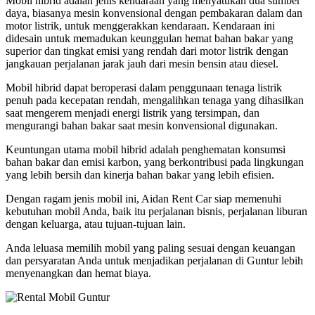
Mobil hibrid adalah jenis kendaraan yang menyatukan dua sumber
daya, biasanya mesin konvensional dengan pembakaran dalam dan
motor listrik, untuk menggerakkan kendaraan. Kendaraan ini
didesain untuk memadukan keunggulan hemat bahan bakar yang
superior dan tingkat emisi yang rendah dari motor listrik dengan
jangkauan perjalanan jarak jauh dari mesin bensin atau diesel.
Mobil hibrid dapat beroperasi dalam penggunaan tenaga listrik
penuh pada kecepatan rendah, mengalihkan tenaga yang dihasilkan
saat mengerem menjadi energi listrik yang tersimpan, dan
mengurangi bahan bakar saat mesin konvensional digunakan.
Keuntungan utama mobil hibrid adalah penghematan konsumsi
bahan bakar dan emisi karbon, yang berkontribusi pada lingkungan
yang lebih bersih dan kinerja bahan bakar yang lebih efisien.
Dengan ragam jenis mobil ini, Aidan Rent Car siap memenuhi
kebutuhan mobil Anda, baik itu perjalanan bisnis, perjalanan liburan
dengan keluarga, atau tujuan-tujuan lain.
Anda leluasa memilih mobil yang paling sesuai dengan keuangan
dan persyaratan Anda untuk menjadikan perjalanan di Guntur lebih
menyenangkan dan hemat biaya.