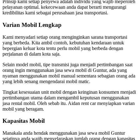
Prinsip kami setiap penyewa adalah individu yang wajib meperoleh
pelayanan optimal. kekecewaan anda dapat berarti mengurangi
kredibilitas kami sebagai perusahaan jasa transportasi.
Varian Mobil Lengkap
Kami menyadari setiap orang menginginkan sarana transportasi
yang berbeda. Kita ambil contoh, kebutuhan kendaraan untuk
bepergian keluar kota tentu perlu mobil yang berbeda dengan
perjalanan di dalam kota saja.
Selain model mobil, tipe transmisi juga menjadi pertimbangan saat
orang ingin menggunakan jasa sewa mobil di Guntur, ada yang
nyaman menggunakan mobil manual sementara sebagian orang ada
yang lebih senang mengendarai mobil matic.
Tingkat kesesuaian unit mobil dengan keinginan konsumen menjadi
pertimbangan utama dalam mengambil keputusan menggunakan
jasa rental mobil. Oleh sebab itu. Aidan rent car menyiapkan varian
mobil yang beragam.
Kapasitas Mobil
Manakala anda hendak menggunakan jasa sewa mobil Guntur
sejatinya anda wajib menyelaraskan jumlah orang dengan kapasitas