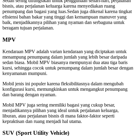
Sedan sering difungsikan untuk penggunaan sehari-hari, perjalanan
bisnis, atau perjalanan keluarga karena menyediakan ruang
penumpang dan bagasi yang luas.Sedan juga dikenal karena tingkat
efisiensi bahan bakar yang tinggi dan kemampuan manuver yang
baik, menjadikannya pilihan yang nyaman dan serbaguna untuk
beragam tujuan perjalanan.
MPV
Kendaraan MPV adalah varian kendaraan yang diciptakan untuk
menampung penumpang dalam jumlah yang lebih besar daripada
sedan biasa. Mobil MPV biasanya mempunyai dua atau tiga baris
kursi, sehingga cocok untuk penumpang dalam jumlah besar dengan
kenyamanan mumpuni.
Mobil jenis ini populer karena fleksibilitasnya dalam mengubah
konfigurasi kursi, memungkinkan untuk mengangkut penumpang
dan barang dengan nyaman.
Mobil MPV juga sering memiliki bagasi yang cukup besar,
menjadikannya pilihan yang ideal untuk perjalanan keluarga,
liburan, atau perjalanan bisnis di mana faktor-faktor seperti
kepraktisan dan ruang menjadi hal utama.
SUV (Sport Utility Vehicle)