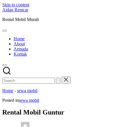
Skip to content
Aidan Rentcar
Rental Mobil Murah
Home
About
Armada
Kontak
Home
-
sewa mobil
Posted in
sewa mobil
Rental Mobil Guntur