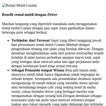
Benefit rental mobil dengan
Driver
Manfaat langsung yang diperoleh manakala anda menggunakan
rental mobil Guntur dengan jasa supir, kami gambarkan dalam
beberapa poin sebagai berikut
.
Terhindar dari Tersesat
Supir yang diberi tanggung jawab
dari perusahaan rental mobil Guntur dibekali dengan
pengetahuan tentang rute jalan yang hendak dilewati. Dengan
demikian menghindarkan anda dari potensi tersesatJika terjadi
kendala di jalan karena perbaikan ataupun macet total, supir
yang bertugas akan mencari jalan lain agar perjalanan anda
dengan kendaraan kami tetap sesuai rencana.
Sebagai Pemandu tempat Wisata
Bisa jadi tujuan anda
menyewa mobil tidak hanya digunakan untuk bepergian ke
sebuah tempat. Seumpama ada penambahan destinasi seperti
mengunjungi di rumah makan yang memiliki menu spesial
atau mendatangi tempat cafe yang sedang trend di media
sosial, cukup beritahu driver yang bertugas mereka siap
mengantarkan dengan senang hati.Dengan demikian sebagai
konsumen anda tak perlu repot mencari referensi tempat
makan atau lokasi menarik yang ingin didatangi dan terhindar