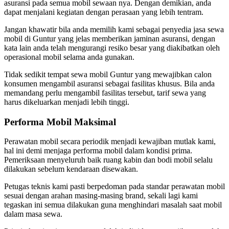
asuransi pada semua mobil sewaan nya. Dengan demikian, anda
dapat menjalani kegiatan dengan perasaan yang lebih tentram.
Jangan khawatir bila anda memilih kami sebagai penyedia jasa sewa
mobil di Guntur yang jelas memberikan jaminan asuransi, dengan
kata lain anda telah mengurangi resiko besar yang diakibatkan oleh
operasional mobil selama anda gunakan.
Tidak sedikit tempat sewa mobil Guntur yang mewajibkan calon
konsumen mengambil asuransi sebagai fasilitas khusus. Bila anda
memandang perlu mengambil fasilitas tersebut, tarif sewa yang
harus dikeluarkan menjadi lebih tinggi.
Performa Mobil Maksimal
Perawatan mobil secara periodik menjadi kewajiban mutlak kami,
hal ini demi menjaga performa mobil dalam kondisi prima.
Pemeriksaan menyeluruh baik ruang kabin dan bodi mobil selalu
dilakukan sebelum kendaraan disewakan.
Petugas teknis kami pasti berpedoman pada standar perawatan mobil
sesuai dengan arahan masing-masing brand, sekali lagi kami
tegaskan ini semua dilakukan guna menghindari masalah saat mobil
dalam masa sewa.