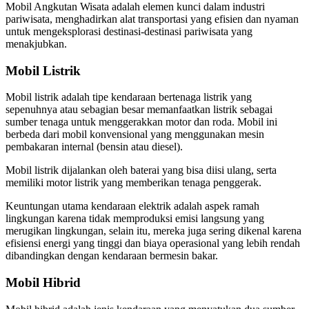
Mobil Angkutan Wisata adalah elemen kunci dalam industri
pariwisata, menghadirkan alat transportasi yang efisien dan nyaman
untuk mengeksplorasi destinasi-destinasi pariwisata yang
menakjubkan.
Mobil Listrik
Mobil listrik adalah tipe kendaraan bertenaga listrik yang
sepenuhnya atau sebagian besar memanfaatkan listrik sebagai
sumber tenaga untuk menggerakkan motor dan roda. Mobil ini
berbeda dari mobil konvensional yang menggunakan mesin
pembakaran internal (bensin atau diesel).
Mobil listrik dijalankan oleh baterai yang bisa diisi ulang, serta
memiliki motor listrik yang memberikan tenaga penggerak.
Keuntungan utama kendaraan elektrik adalah aspek ramah
lingkungan karena tidak memproduksi emisi langsung yang
merugikan lingkungan, selain itu, mereka juga sering dikenal karena
efisiensi energi yang tinggi dan biaya operasional yang lebih rendah
dibandingkan dengan kendaraan bermesin bakar.
Mobil Hibrid