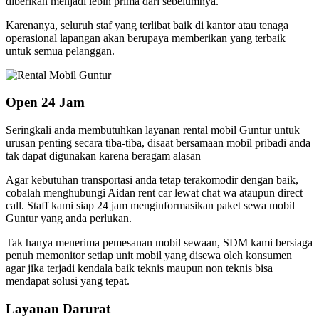
diberikan menjadi lebih prima dari sebelumnya.
Karenanya, seluruh staf yang terlibat baik di kantor atau tenaga
operasional lapangan akan berupaya memberikan yang terbaik
untuk semua pelanggan.
Open 24 Jam
Seringkali anda membutuhkan layanan rental mobil Guntur untuk
urusan penting secara tiba-tiba, disaat bersamaan mobil pribadi anda
tak dapat digunakan karena beragam alasan
Agar kebutuhan transportasi anda tetap terakomodir dengan baik,
cobalah menghubungi Aidan rent car lewat chat wa ataupun direct
call. Staff kami siap 24 jam menginformasikan paket sewa mobil
Guntur yang anda perlukan.
Tak hanya menerima pemesanan mobil sewaan, SDM kami bersiaga
penuh memonitor setiap unit mobil yang disewa oleh konsumen
agar jika terjadi kendala baik teknis maupun non teknis bisa
mendapat solusi yang tepat.
Layanan Darurat