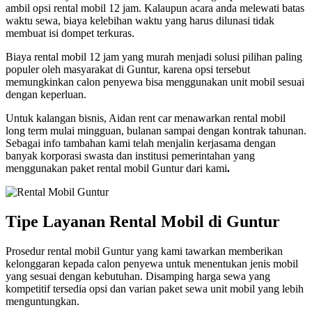
ambil opsi rental mobil 12 jam. Kalaupun acara anda melewati batas
waktu sewa, biaya kelebihan waktu yang harus dilunasi tidak
membuat isi dompet terkuras.
Biaya rental mobil 12 jam yang murah menjadi solusi pilihan paling
populer oleh masyarakat di Guntur, karena opsi tersebut
memungkinkan calon penyewa bisa menggunakan unit mobil sesuai
dengan keperluan.
Untuk kalangan bisnis, Aidan rent car menawarkan rental mobil
long term mulai mingguan, bulanan sampai dengan kontrak tahunan.
Sebagai info tambahan kami telah menjalin kerjasama dengan
banyak korporasi swasta dan institusi pemerintahan yang
menggunakan paket rental mobil Guntur dari kami
.
Tipe Layanan Rental Mobil di Guntur
Prosedur rental mobil Guntur yang kami tawarkan memberikan
kelonggaran kepada calon penyewa untuk menentukan jenis mobil
yang sesuai dengan kebutuhan. Disamping harga sewa yang
kompetitif tersedia opsi dan varian paket sewa unit mobil yang lebih
menguntungkan.