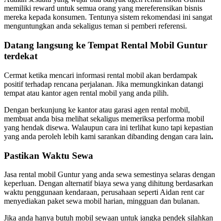
memiliki reward untuk semua orang yang mereferensikan bisnis
mereka kepada konsumen. Tentunya sistem rekomendasi ini sangat
menguntungkan anda sekaligus teman si pemberi referensi.
Datang langsung ke Tempat Rental Mobil Guntur
terdekat
Cermat ketika mencari informasi rental mobil akan berdampak
positif terhadap rencana perjalanan. Jika memungkinkan datangi
tempat atau kantor agen rental mobil yang anda pilih.
Dengan berkunjung ke kantor atau garasi agen rental mobil,
membuat anda bisa melihat sekaligus memeriksa performa mobil
yang hendak disewa. Walaupun cara ini terlihat kuno tapi kepastian
yang anda peroleh lebih kami sarankan dibanding dengan cara lain
.
Pastikan Waktu Sewa
Jasa rental mobil Guntur yang anda sewa semestinya selaras dengan
keperluan. Dengan alternatif biaya sewa yang dihitung berdasarkan
waktu penggunaan kendaraan, perusahaan seperti Aidan rent car
menyediakan paket sewa mobil harian, mingguan dan bulanan.
Jika anda hanya butuh mobil sewaan untuk jangka pendek silahkan