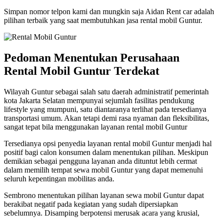
Simpan nomor telpon kami dan mungkin saja Aidan Rent car adalah
pilihan terbaik yang saat membutuhkan jasa rental mobil Guntur.
Pedoman Menentukan Perusahaan
Rental Mobil Guntur Terdekat
Wilayah Guntur sebagai salah satu daerah administratif pemerintah
kota Jakarta Selatan mempunyai sejumlah fasilitas pendukung
lifestyle yang mumpuni, satu diantaranya terlihat pada tersedianya
transportasi umum. Akan tetapi demi rasa nyaman dan fleksibilitas,
sangat tepat bila menggunakan layanan rental mobil Guntur
Tersedianya opsi penyedia layanan rental mobil Guntur menjadi hal
positif bagi calon konsumen dalam menentukan pilihan. Meskipun
demikian sebagai pengguna layanan anda dituntut lebih cermat
dalam memilih tempat sewa mobil Guntur yang dapat memenuhi
seluruh kepentingan mobilitas anda.
Sembrono menentukan pilihan layanan sewa mobil Guntur dapat
berakibat negatif pada kegiatan yang sudah dipersiapkan
sebelumnya. Disamping berpotensi merusak acara yang krusial,