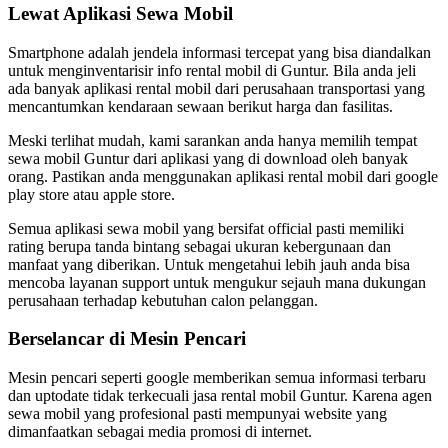
Lewat Aplikasi Sewa Mobil
Smartphone adalah jendela informasi tercepat yang bisa diandalkan
untuk menginventarisir info rental mobil di Guntur. Bila anda jeli
ada banyak aplikasi rental mobil dari perusahaan transportasi yang
mencantumkan kendaraan sewaan berikut harga dan fasilitas.
Meski terlihat mudah, kami sarankan anda hanya memilih tempat
sewa mobil Guntur dari aplikasi yang di download oleh banyak
orang. Pastikan anda menggunakan aplikasi rental mobil dari google
play store atau apple store.
Semua aplikasi sewa mobil yang bersifat official pasti memiliki
rating berupa tanda bintang sebagai ukuran kebergunaan dan
manfaat yang diberikan. Untuk mengetahui lebih jauh anda bisa
mencoba layanan support untuk mengukur sejauh mana dukungan
perusahaan terhadap kebutuhan calon pelanggan.
Berselancar di Mesin Pencari
Mesin pencari seperti google memberikan semua informasi terbaru
dan uptodate tidak terkecuali jasa rental mobil Guntur. Karena agen
sewa mobil yang profesional pasti mempunyai website yang
dimanfaatkan sebagai media promosi di internet.