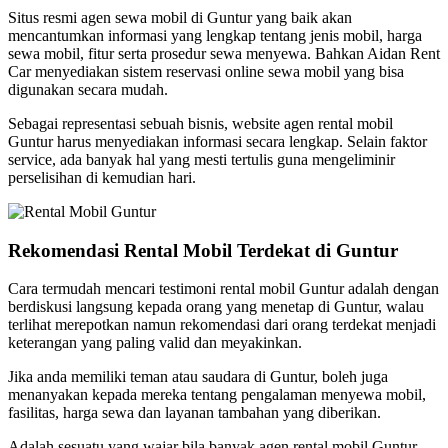
Situs resmi agen sewa mobil di Guntur yang baik akan
mencantumkan informasi yang lengkap tentang jenis mobil, harga
sewa mobil, fitur serta prosedur sewa menyewa. Bahkan Aidan Rent
Car menyediakan sistem reservasi online sewa mobil yang bisa
digunakan secara mudah.
Sebagai representasi sebuah bisnis, website agen rental mobil
Guntur harus menyediakan informasi secara lengkap. Selain faktor
service, ada banyak hal yang mesti tertulis guna mengeliminir
perselisihan di kemudian hari.
Rekomendasi Rental Mobil Terdekat di Guntur
Cara termudah mencari testimoni rental mobil Guntur adalah dengan
berdiskusi langsung kepada orang yang menetap di Guntur, walau
terlihat merepotkan namun rekomendasi dari orang terdekat menjadi
keterangan yang paling valid dan meyakinkan.
Jika anda memiliki teman atau saudara di Guntur, boleh juga
menanyakan kepada mereka tentang pengalaman menyewa mobil,
fasilitas, harga sewa dan layanan tambahan yang diberikan.
Adalah sesuatu yang wajar bila banyak agen rental mobil Guntur