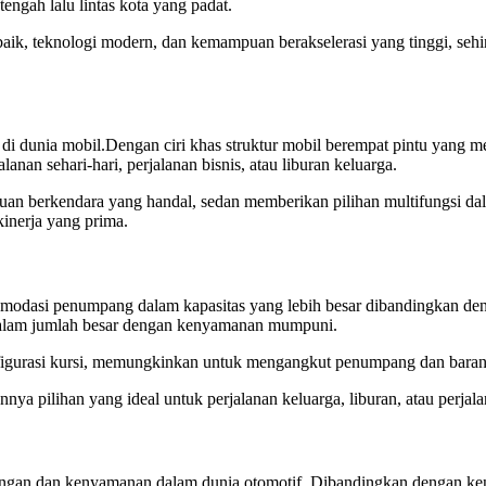
engah lalu lintas kota yang padat.
 baik, teknologi modern, dan kemampuan berakselerasi yang tinggi, sehi
n di dunia mobil.Dengan ciri khas struktur mobil berempat pintu yang
nan sehari-hari, perjalanan bisnis, atau liburan keluarga.
puan berkendara yang handal, sedan memberikan pilihan multifungsi 
inerja yang prima.
modasi penumpang dalam kapasitas yang lebih besar dibandingkan de
 dalam jumlah besar dengan kenyamanan mumpuni.
konfigurasi kursi, memungkinkan untuk mengangkut penumpang dan bar
a pilihan yang ideal untuk perjalanan keluarga, liburan, atau perjalan
langan dan kenyamanan dalam dunia otomotif. Dibandingkan dengan ke