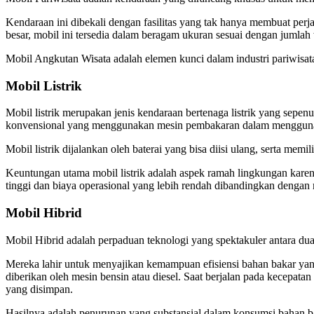
Kendaraan ini dibekali dengan fasilitas yang tak hanya membuat perj
besar, mobil ini tersedia dalam beragam ukuran sesuai dengan jumla
Mobil Angkutan Wisata adalah elemen kunci dalam industri pariwisata
Mobil Listrik
Mobil listrik merupakan jenis kendaraan bertenaga listrik yang sepe
konvensional yang menggunakan mesin pembakaran dalam menggunak
Mobil listrik dijalankan oleh baterai yang bisa diisi ulang, serta me
Keuntungan utama mobil listrik adalah aspek ramah lingkungan karen
tinggi dan biaya operasional yang lebih rendah dibandingkan dengan
Mobil Hibrid
Mobil Hibrid adalah perpaduan teknologi yang spektakuler antara dua 
Mereka lahir untuk menyajikan kemampuan efisiensi bahan bakar yang
diberikan oleh mesin bensin atau diesel. Saat berjalan pada kecepatan
yang disimpan.
Hasilnya adalah penurunan yang substansial dalam konsumsi bahan bak