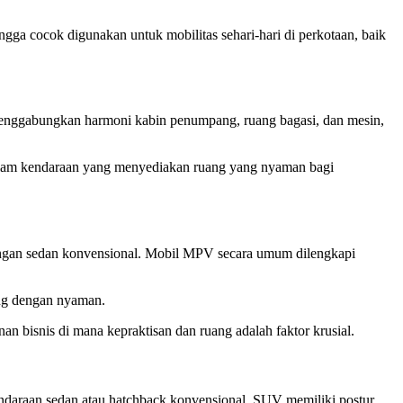
ngga cocok digunakan untuk mobilitas sehari-hari di perkotaan, baik
 menggabungkan harmoni kabin penumpang, ruang bagasi, dan mesin,
dalam kendaraan yang menyediakan ruang yang nyaman bagi
ngan sedan konvensional. Mobil MPV secara umum dilengkapi
ang dengan nyaman.
an bisnis di mana kepraktisan dan ruang adalah faktor krusial.
ndaraan sedan atau hatchback konvensional, SUV memiliki postur