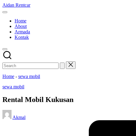
Skip
Aidan Rentcar
to
Rental
content
Mobil
Home
Murah
About
Armada
Kontak
Home
-
sewa mobil
Posted
sewa mobil
in
Rental Mobil Kukusan
Posted
Akmal
by