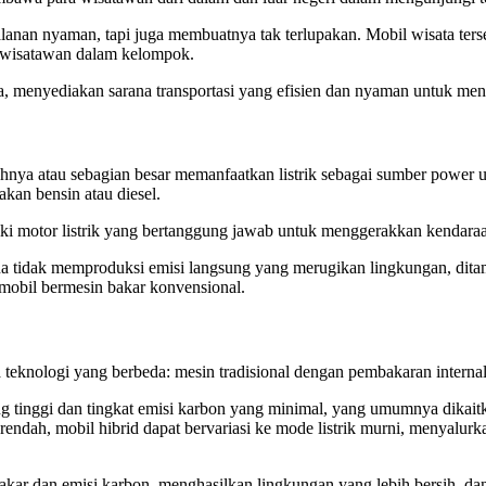
alanan nyaman, tapi juga membuatnya tak terlupakan. Mobil wisata ter
h wisatawan dalam kelompok.
, menyediakan sarana transportasi yang efisien dan nyaman untuk meng
nuhnya atau sebagian besar memanfaatkan listrik sebagai sumber power
an bensin atau diesel.
miliki motor listrik yang bertanggung jawab untuk menggerakkan kendara
a tidak memproduksi emisi langsung yang merugikan lingkungan, ditam
 mobil bermesin bakar konvensional.
teknologi yang berbeda: mesin tradisional dengan pembakaran internal 
 tinggi dan tingkat emisi karbon yang minimal, yang umumnya dikaitk
 rendah, mobil hibrid dapat bervariasi ke mode listrik murni, menyalur
ar dan emisi karbon, menghasilkan lingkungan yang lebih bersih, dan 