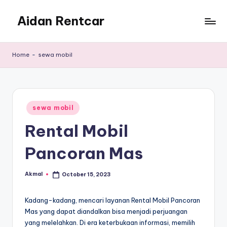
Aidan Rentcar
Skip
to
Rental
content
Mobil
Home
-
sewa mobil
Murah
Posted
sewa mobil
in
Rental Mobil
Pancoran Mas
Akmal
October 15, 2023
Posted
by
Kadang-kadang, mencari layanan Rental Mobil Pancoran
Mas yang dapat diandalkan bisa menjadi perjuangan
yang melelahkan. Di era keterbukaan informasi, memilih