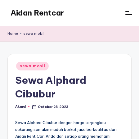
Aidan Rentcar
Skip
to
Rental
content
Mobil
Home
-
sewa mobil
Murah
Posted
sewa mobil
in
Sewa Alphard
Cibubur
Akmal
October 23, 2023
Posted
by
Sewa Alphard Cibubur dengan harga terjangkau
sekarang semakin mudah berkat jasa berkualitas dari
Aidan Rent Car. Anda dan setiap orang memahami