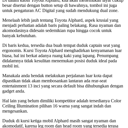
Di dalam kabin Toyota Alphard, kita akan menemukan layar cukup
besar disertai dengan button setup di bawahnya, tombol ini juga
untuk pengaturan AC Digital yang sudah mendukung dual zone.
Menelaah lebih jauh tentang Toyota Alphard, aspek krusial yang
menjadi perhatian adalah baris paling belakang. Rasa nyaman dan
akomodasinya didesain sedemikian rupa hingga cocok untuk
banyak kebutuhan.
Di baris kedua, tersedia dua buah tempat duduk captain seat yang
ergonomis. Kursi Toyota Alphard menghadirkan kenyamanan luar
biasa, hal ini berkat adanya ruang kaki yang lapang. Penumpang
didalamnya tidak kesulitan menemukan posisi duduk ideal pada
mobil ini.
Manakala anda hendak melakukan perjalanan luar kota dapat
dipastikan tidak akan membosankan lantaran ada rear-seat
entertainment 13 inci yang secara default bisa dihubungkan dengan
gadget anda.
Hal lain yang belum dimiliki kompetitior adalah tersedianya Color
Ceiling Illumination pilihan 16 warna yang sangat indah dan
mengesankan.
Duduk di kursi ketiga mobil Alphard masih sangat nyaman dan
akomodatif, karena leg room dan head room yang tersedia terasa