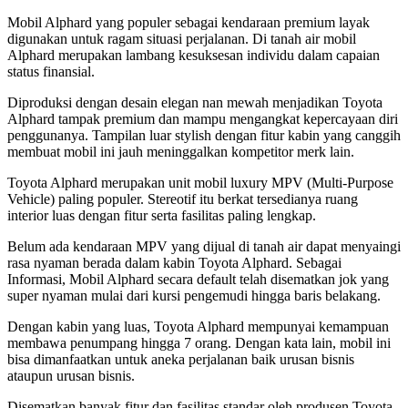
Mobil Alphard yang populer sebagai kendaraan premium layak
digunakan untuk ragam situasi perjalanan. Di tanah air mobil
Alphard merupakan lambang kesuksesan individu dalam capaian
status finansial.
Diproduksi dengan desain elegan nan mewah menjadikan Toyota
Alphard tampak premium dan mampu mengangkat kepercayaan diri
penggunanya. Tampilan luar stylish dengan fitur kabin yang canggih
membuat mobil ini jauh meninggalkan kompetitor merk lain.
Toyota Alphard merupakan unit mobil luxury MPV (Multi-Purpose
Vehicle) paling populer. Stereotif itu berkat tersedianya ruang
interior luas dengan fitur serta fasilitas paling lengkap.
Belum ada kendaraan MPV yang dijual di tanah air dapat menyaingi
rasa nyaman berada dalam kabin Toyota Alphard. Sebagai
Informasi, Mobil Alphard secara default telah disematkan jok yang
super nyaman mulai dari kursi pengemudi hingga baris belakang.
Dengan kabin yang luas, Toyota Alphard mempunyai kemampuan
membawa penumpang hingga 7 orang. Dengan kata lain, mobil ini
bisa dimanfaatkan untuk aneka perjalanan baik urusan bisnis
ataupun urusan bisnis.
Disematkan banyak fitur dan fasilitas standar oleh produsen Toyota,