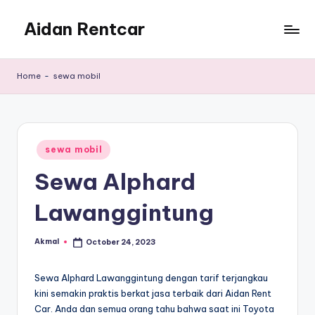
Aidan Rentcar
Skip
to
Rental
content
Mobil
Home
-
sewa mobil
Murah
Posted
sewa mobil
in
Sewa Alphard
Lawanggintung
Akmal
October 24, 2023
Posted
by
Sewa Alphard Lawanggintung dengan tarif terjangkau
kini semakin praktis berkat jasa terbaik dari Aidan Rent
Car. Anda dan semua orang tahu bahwa saat ini Toyota