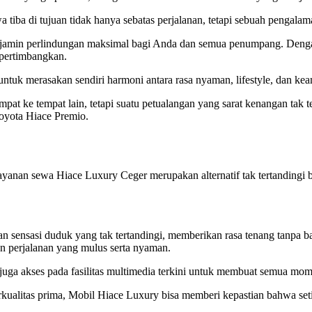
 tiba di tujuan tidak hanya sebatas perjalanan, tetapi sebuah pengala
njamin perlindungan maksimal bagi Anda dan semua penumpang. Dengan
 pertimbangkan.
 untuk merasakan sendiri harmoni antara rasa nyaman, lifestyle, dan k
mpat ke tempat lain, tetapi suatu petualangan yang sarat kenangan tak 
oyota Hiace Premio.
ayanan sewa Hiace Luxury Ceger merupakan alternatif tak tertanding
sasi duduk yang tak tertandingi, memberikan rasa tenang tanpa bata
n perjalanan yang mulus serta nyaman.
 juga akses pada fasilitas multimedia terkini untuk membuat semua m
erkualitas prima, Mobil Hiace Luxury bisa memberi kepastian bahwa s