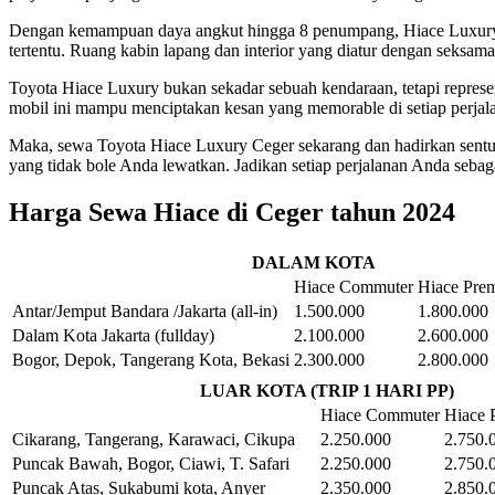
Dengan kemampuan daya angkut hingga 8 penumpang, Hiace Luxury ti
tertentu. Ruang kabin lapang dan interior yang diatur dengan seksam
Toyota Hiace Luxury bukan sekadar sebuah kendaraan, tetapi represen
mobil ini mampu menciptakan kesan yang memorable di setiap perjal
Maka, sewa Toyota Hiace Luxury Ceger sekarang dan hadirkan sentu
yang tidak bole Anda lewatkan. Jadikan setiap perjalanan Anda seba
Harga Sewa Hiace di Ceger tahun 2024
DALAM KOTA
Hiace Commuter
Hiace Pre
Antar/Jemput Bandara /Jakarta (all-in)
1.500.000
1.800.000
Dalam Kota Jakarta (fullday)
2.100.000
2.600.000
Bogor, Depok, Tangerang Kota, Bekasi
2.300.000
2.800.000
LUAR KOTA (TRIP 1 HARI PP)
Hiace Commuter
Hiace 
Cikarang, Tangerang, Karawaci, Cikupa
2.250.000
2.750.
Puncak Bawah, Bogor, Ciawi, T. Safari
2.250.000
2.750.
Puncak Atas, Sukabumi kota, Anyer
2.350.000
2.850.