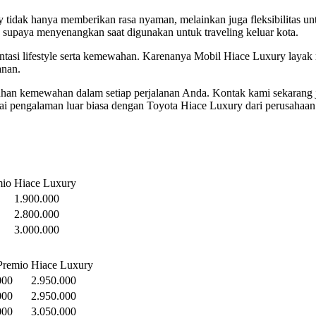
dak hanya memberikan rasa nyaman, melainkan juga fleksibilitas unt
a supaya menyenangkan saat digunakan untuk traveling keluar kota.
tasi lifestyle serta kemewahan. Karenanya Mobil Hiace Luxury layak me
anan.
han kemewahan dalam setiap perjalanan Anda. Kontak kami sekarang j
gai pengalaman luar biasa dengan Toyota Hiace Luxury dari perusahaan
mio
Hiace Luxury
1.900.000
2.800.000
3.000.000
Premio
Hiace Luxury
000
2.950.000
000
2.950.000
000
3.050.000