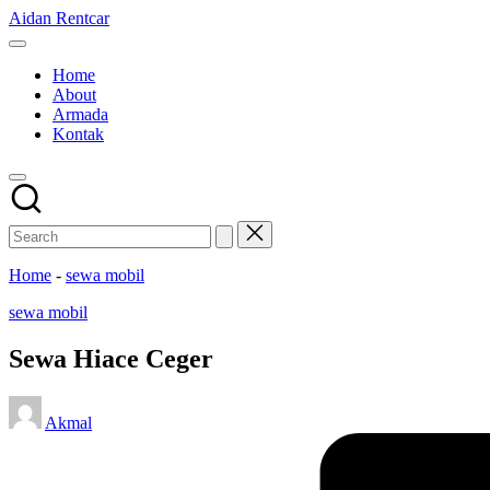
Skip
Aidan Rentcar
to
Rental
content
Mobil
Home
Murah
About
Armada
Kontak
Home
-
sewa mobil
Posted
sewa mobil
in
Sewa Hiace Ceger
Posted
Akmal
by