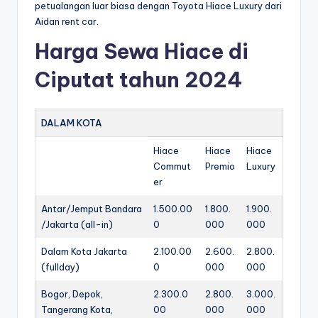
petualangan luar biasa dengan Toyota Hiace Luxury dari
Aidan rent car.
Harga Sewa Hiace di
Ciputat tahun 2024
DALAM KOTA
Hiace
Hiace
Hiace
Commut
Premio
Luxury
er
Antar/Jemput Bandara
1.500.00
1.800.
1.900.
/Jakarta (all-in)
0
000
000
Dalam Kota Jakarta
2.100.00
2.600.
2.800.
(fullday)
0
000
000
Bogor, Depok,
2.300.0
2.800.
3.000.
Tangerang Kota,
00
000
000