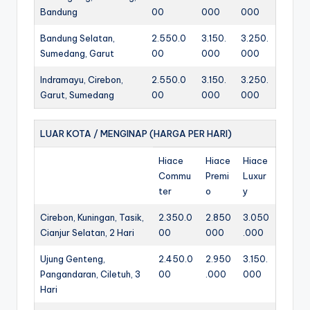
Bandung
00
000
000
Bandung Selatan,
2.550.0
3.150.
3.250.
Sumedang, Garut
00
000
000
Indramayu, Cirebon,
2.550.0
3.150.
3.250.
Garut, Sumedang
00
000
000
LUAR KOTA / MENGINAP (HARGA PER HARI)
Hiace
Hiace
Hiace
Commu
Premi
Luxur
ter
o
y
Cirebon, Kuningan, Tasik,
2.350.0
2.850
3.050
Cianjur Selatan, 2 Hari
00
000
.000
Ujung Genteng,
2.450.0
2.950
3.150.
Pangandaran, Ciletuh, 3
00
.000
000
Hari