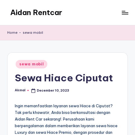
Aidan Rentcar
Skip
to
Rental
content
Mobil
Home
-
sewa mobil
Murah
Posted
sewa mobil
in
Sewa Hiace Ciputat
Akmal
December 10, 2023
Posted
by
Ingin memanfaatkan layanan sewa Hiace di Ciputat?
Tak perlu khawatir, Anda bisa berkonsultasi dengan
Aidan Rent Car sekarang!. Perusahaan kami
berpengalaman dalam memberikan layanan sewa hiace
Luxury dan sewa Hiace Premio, dengan prosedur dan