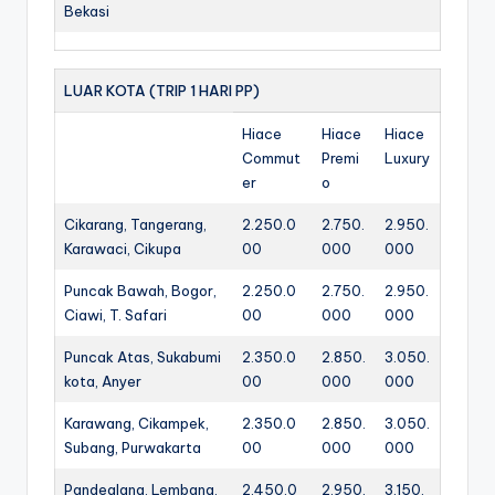
Bekasi
LUAR KOTA (TRIP 1 HARI PP)
Hiace
Hiace
Hiace
Commut
Premi
Luxury
er
o
Cikarang, Tangerang,
2.250.0
2.750.
2.950.
Karawaci, Cikupa
00
000
000
Puncak Bawah, Bogor,
2.250.0
2.750.
2.950.
Ciawi, T. Safari
00
000
000
Puncak Atas, Sukabumi
2.350.0
2.850.
3.050.
kota, Anyer
00
000
000
Karawang, Cikampek,
2.350.0
2.850.
3.050.
Subang, Purwakarta
00
000
000
Pandeglang, Lembang,
2.450.0
2.950.
3.150.