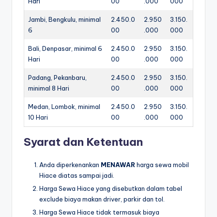
Hari
00
.000
000
Jambi, Bengkulu, minimal
2.450.0
2.950
3.150.
6
00
.000
000
Bali, Denpasar, minimal 6
2.450.0
2.950
3.150.
Hari
00
.000
000
Padang, Pekanbaru,
2.450.0
2.950
3.150.
minimal 8 Hari
00
.000
000
Medan, Lombok, minimal
2.450.0
2.950
3.150.
10 Hari
00
.000
000
Syarat dan Ketentuan
Anda diperkenankan
MENAWAR
harga sewa mobil
Hiace diatas sampai jadi.
Harga Sewa Hiace yang disebutkan dalam tabel
exclude biaya makan driver, parkir dan tol.
Harga Sewa Hiace tidak termasuk biaya