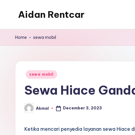
Aidan Rentcar
Skip
to
Rental
content
Mobil
Home
-
sewa mobil
Murah
Posted
sewa mobil
in
Sewa Hiace Ganda
December 3, 2023
Akmal
Posted
by
Ketika mencari penyedia layanan sewa Hiace d