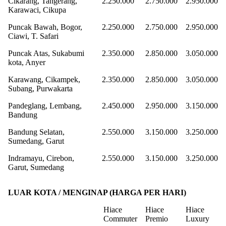
Cikarang, Tangerang,
2.250.000
2.750.000
2.950.000
Karawaci, Cikupa
Puncak Bawah, Bogor,
2.250.000
2.750.000
2.950.000
Ciawi, T. Safari
Puncak Atas, Sukabumi
2.350.000
2.850.000
3.050.000
kota, Anyer
Karawang, Cikampek,
2.350.000
2.850.000
3.050.000
Subang, Purwakarta
Pandeglang, Lembang,
2.450.000
2.950.000
3.150.000
Bandung
Bandung Selatan,
2.550.000
3.150.000
3.250.000
Sumedang, Garut
Indramayu, Cirebon,
2.550.000
3.150.000
3.250.000
Garut, Sumedang
LUAR KOTA / MENGINAP (HARGA PER HARI)
Hiace
Hiace
Hiace
Commuter
Premio
Luxury