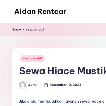
Aidan Rentcar
Skip
to
Rental
content
Mobil
Home
-
sewa mobil
Murah
Posted
sewa mobil
in
Sewa Hiace Musti
December 10, 2023
Akmal
Posted
by
Jika anda membutuhkan layanan sewa Hiace di 