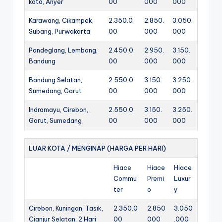
kota, Anyer
00
000
000
Karawang, Cikampek,
2.350.0
2.850.
3.050.
Subang, Purwakarta
00
000
000
Pandeglang, Lembang,
2.450.0
2.950.
3.150.
Bandung
00
000
000
Bandung Selatan,
2.550.0
3.150.
3.250.
Sumedang, Garut
00
000
000
Indramayu, Cirebon,
2.550.0
3.150.
3.250.
Garut, Sumedang
00
000
000
LUAR KOTA / MENGINAP (HARGA PER HARI)
Hiace
Hiace
Hiace
Commu
Premi
Luxur
ter
o
y
Cirebon, Kuningan, Tasik,
2.350.0
2.850
3.050
Cianjur Selatan, 2 Hari
00
000
.000