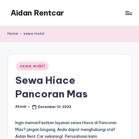
Aidan Rentcar
Skip
to
Rental
content
Mobil
Home
-
sewa mobil
Murah
Posted
sewa mobil
in
Sewa Hiace
Pancoran Mas
Akmal
December 10, 2023
Posted
by
Ingin memanfaatkan layanan sewa Hiace di Pancoran
Mas? jangan bingung, Anda dapat menghubungi staf
Aidan Rent Car sekarang!. Perusahaan kami