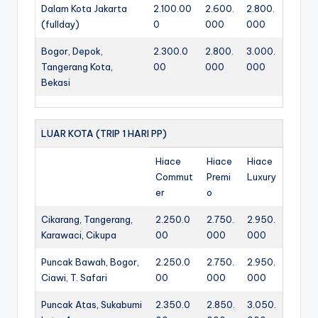
Dalam Kota Jakarta
2.100.00
2.600.
2.800.
(fullday)
0
000
000
Bogor, Depok,
2.300.0
2.800.
3.000.
Tangerang Kota,
00
000
000
Bekasi
LUAR KOTA (TRIP 1 HARI PP)
Hiace
Hiace
Hiace
Commut
Premi
Luxury
er
o
Cikarang, Tangerang,
2.250.0
2.750.
2.950.
Karawaci, Cikupa
00
000
000
Puncak Bawah, Bogor,
2.250.0
2.750.
2.950.
Ciawi, T. Safari
00
000
000
Puncak Atas, Sukabumi
2.350.0
2.850.
3.050.