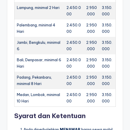
Lampung, minimal 2 Hari
2.450.0
2.950
3.150.
00
.000
000
Palembang, minimal 4
2.450.0
2.950
3.150.
Hari
00
.000
000
Jambi, Bengkulu, minimal
2.450.0
2.950
3.150.
6
00
.000
000
Bali, Denpasar, minimal 6
2.450.0
2.950
3.150.
Hari
00
.000
000
Padang, Pekanbaru,
2.450.0
2.950
3.150.
minimal 8 Hari
00
.000
000
Medan, Lombok, minimal
2.450.0
2.950
3.150.
10 Hari
00
.000
000
Syarat dan Ketentuan
Anda diperbolehkan
MENAWAR
harga sewa mobil