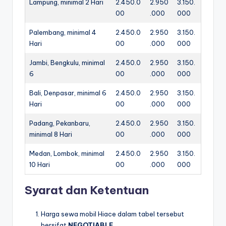
Lampung, minimal 2 Hari
2.450.0
2.950
3.150.
00
.000
000
Palembang, minimal 4
2.450.0
2.950
3.150.
Hari
00
.000
000
Jambi, Bengkulu, minimal
2.450.0
2.950
3.150.
6
00
.000
000
Bali, Denpasar, minimal 6
2.450.0
2.950
3.150.
Hari
00
.000
000
Padang, Pekanbaru,
2.450.0
2.950
3.150.
minimal 8 Hari
00
.000
000
Medan, Lombok, minimal
2.450.0
2.950
3.150.
10 Hari
00
.000
000
Syarat dan Ketentuan
Harga sewa mobil Hiace dalam tabel tersebut
bersifat
NEGOTIABLE
.