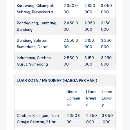
Karawang, Cikampek,
2.350.0
2.850.
3.050.
Subang, Purwakarta
00
000
000
Pandeglang, Lembang,
2.450.0
2.950.
3.150.
Bandung
00
000
000
Bandung Selatan,
2.550.0
3.150.
3.250.
Sumedang, Garut
00
000
000
Indramayu, Cirebon,
2.550.0
3.150.
3.250.
Garut, Sumedang
00
000
000
LUAR KOTA / MENGINAP (HARGA PER HARI)
Hiace
Hiace
Hiace
Commu
Premi
Luxur
ter
o
y
Cirebon, Kuningan, Tasik,
2.350.0
2.850
3.050
Cianjur Selatan, 2 Hari
00
000
.000