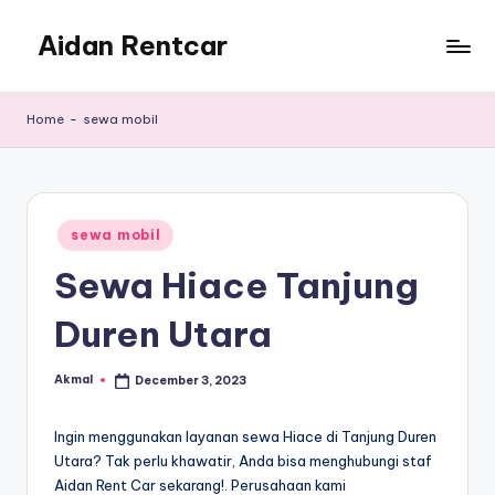
Aidan Rentcar
Skip
to
Rental
content
Mobil
Home
-
sewa mobil
Murah
Posted
sewa mobil
in
Sewa Hiace Tanjung
Duren Utara
Akmal
December 3, 2023
Posted
by
Ingin menggunakan layanan sewa Hiace di Tanjung Duren
Utara? Tak perlu khawatir, Anda bisa menghubungi staf
Aidan Rent Car sekarang!. Perusahaan kami