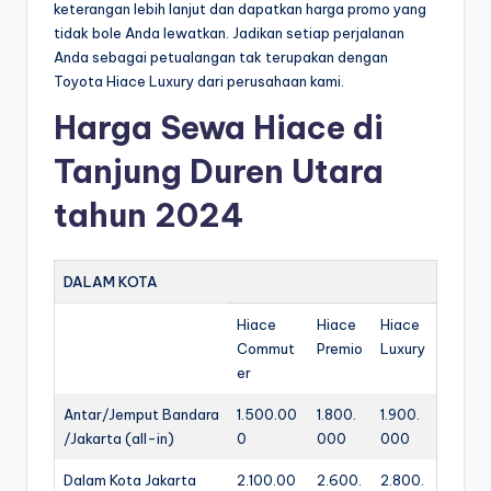
keterangan lebih lanjut dan dapatkan harga promo yang
tidak bole Anda lewatkan. Jadikan setiap perjalanan
Anda sebagai petualangan tak terupakan dengan
Toyota Hiace Luxury dari perusahaan kami.
Harga Sewa Hiace di
Tanjung Duren Utara
tahun 2024
DALAM KOTA
Hiace
Hiace
Hiace
Commut
Premio
Luxury
er
Antar/Jemput Bandara
1.500.00
1.800.
1.900.
/Jakarta (all-in)
0
000
000
Dalam Kota Jakarta
2.100.00
2.600.
2.800.