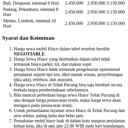
Bali, Denpasar, minimal 6 Hari
2.450.000
2.950.000
3.150.000
Padang, Pekanbaru, minimal 8
2.450.000
2.950.000
3.150.000
Hari
Medan, Lombok, minimal 10
2.450.000
2.950.000
3.150.000
Hari
Syarat dan Ketentuan
Harga sewa mobil Hiace dalam tabel tersebut bersifat
NEGOTIABLE
.
Harga Sewa Hiace yang disebutkan dalam tabel tidak
termasuk biaya parkir, tol, dan makan sopir.
Harga Sewa Hiace tidak termasuk pengeluaran operasional
perjalanan seperti tips kru, tiket masuk wisata, penyebrangan
(jika ada), retribusi, dan asuransi.
Harga sewa Hiace di Teluk Pucung bisa saja berubah secara
berkala tanpa pemberitahuan sebelumnya.
Bila muncul perbedaan harga sewa Hiace Teluk Pucung di
atas dengan harga penawaran resmi, maka harga sewa akan
mengacu pada penawaran resmi.
Untuk pemanfaatan layanan sewa Hiace di Teluk Pucung dan
area sekitar, paling lama dua belas jam.
Pemakaian mobil hiace baik di dalam kota maupun perjalanan
keluar kota, jika di atas jam 22.00 WIB pada hari kepulangan,