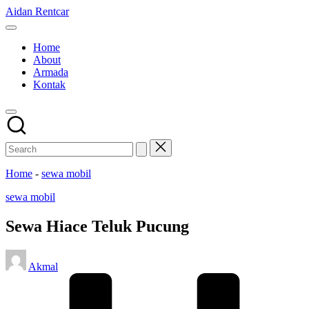
Skip
Aidan Rentcar
to
Rental
content
Mobil
Home
Murah
About
Armada
Kontak
Home
-
sewa mobil
Posted
sewa mobil
in
Sewa Hiace Teluk Pucung
Posted
Akmal
by