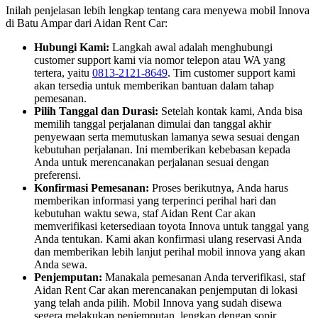
Inilah penjelasan lebih lengkap tentang cara menyewa mobil Innova
di Batu Ampar dari Aidan Rent Car:
Hubungi Kami:
Langkah awal adalah menghubungi
customer support kami via nomor telepon atau WA yang
tertera, yaitu
0813-2121-8649
. Tim customer support kami
akan tersedia untuk memberikan bantuan dalam tahap
pemesanan.
Pilih Tanggal dan Durasi:
Setelah kontak kami, Anda bisa
memilih tanggal perjalanan dimulai dan tanggal akhir
penyewaan serta memutuskan lamanya sewa sesuai dengan
kebutuhan perjalanan. Ini memberikan kebebasan kepada
Anda untuk merencanakan perjalanan sesuai dengan
preferensi.
Konfirmasi Pemesanan:
Proses berikutnya, Anda harus
memberikan informasi yang terperinci perihal hari dan
kebutuhan waktu sewa, staf Aidan Rent Car akan
memverifikasi ketersediaan toyota Innova untuk tanggal yang
Anda tentukan. Kami akan konfirmasi ulang reservasi Anda
dan memberikan lebih lanjut perihal mobil innova yang akan
Anda sewa.
Penjemputan:
Manakala pemesanan Anda terverifikasi, staf
Aidan Rent Car akan merencanakan penjemputan di lokasi
yang telah anda pilih. Mobil Innova yang sudah disewa
segera melakukan penjemputan, lengkap dengan sopir