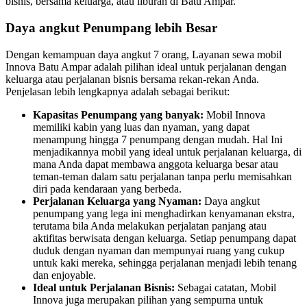
bisnis, bersama keluarga, atau liburan di Batu Ampar.
Daya angkut Penumpang lebih Besar
Dengan kemampuan daya angkut 7 orang, Layanan sewa mobil
Innova Batu Ampar adalah pilihan ideal untuk perjalanan dengan
keluarga atau perjalanan bisnis bersama rekan-rekan Anda.
Penjelasan lebih lengkapnya adalah sebagai berikut:
Kapasitas Penumpang yang banyak:
Mobil Innova
memiliki kabin yang luas dan nyaman, yang dapat
menampung hingga 7 penumpang dengan mudah. Hal Ini
menjadikannya mobil yang ideal untuk perjalanan keluarga, di
mana Anda dapat membawa anggota keluarga besar atau
teman-teman dalam satu perjalanan tanpa perlu memisahkan
diri pada kendaraan yang berbeda.
Perjalanan Keluarga yang Nyaman:
Daya angkut
penumpang yang lega ini menghadirkan kenyamanan ekstra,
terutama bila Anda melakukan perjalatan panjang atau
aktifitas berwisata dengan keluarga. Setiap penumpang dapat
duduk dengan nyaman dan mempunyai ruang yang cukup
untuk kaki mereka, sehingga perjalanan menjadi lebih tenang
dan enjoyable.
Ideal untuk Perjalanan Bisnis:
Sebagai catatan, Mobil
Innova juga merupakan pilihan yang sempurna untuk