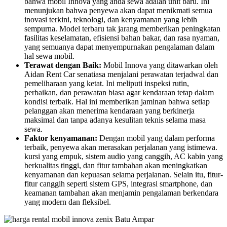
bahwa mobil Innova yang anda sewa adalah unit baru. Ini
menunjukan bahwa penyewa akan dapat menikmati semua
inovasi terkini, teknologi, dan kenyamanan yang lebih
sempurna. Model terbaru tak jarang memberikan peningkatan
fasilitas keselamatan, efisiensi bahan bakar, dan rasa nyaman,
yang semuanya dapat menyempurnakan pengalaman dalam
hal sewa mobil.
Terawat dengan Baik:
Mobil Innova yang ditawarkan oleh
Aidan Rent Car senatiasa menjalani perawatan terjadwal dan
pemeliharaan yang ketat. Ini meliputi inspeksi rutin,
perbaikan, dan perawatan biasa agar kendaraan tetap dalam
kondisi terbaik. Hal ini memberikan jaminan bahwa setiap
pelanggan akan menerima kendaraan yang berkinerja
maksimal dan tanpa adanya kesulitan teknis selama masa
sewa.
Faktor kenyamanan:
Dengan mobil yang dalam performa
terbaik, penyewa akan merasakan perjalanan yang istimewa.
kursi yang empuk, sistem audio yang canggih, AC kabin yang
berkualitas tinggi, dan fitur tambahan akan meningkatkan
kenyamanan dan kepuasan selama perjalanan. Selain itu, fitur-
fitur canggih seperti sistem GPS, integrasi smartphone, dan
keamanan tambahan akan menjamin pengalaman berkendara
yang modern dan fleksibel.