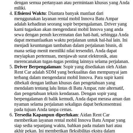
dengan semua pertanyaan atau permintaan khusus yang Anda
miliki.
Efisiensi Waktu
: Diantara banyak manfaat dari
menggunakan layanan rental mobil Innova Batu Ampar
adalah kehadiran seorang sopir berpengalaman. Driver yang
kami tugaskan akan mengendarai mobil Innova yang anda
sewa dengan penuh kecermatan dan hati-hati, sehingga Anda
dapat memanfaatkan waktu perjalanan untuk hal-hal lain. Ini
menjadi keuntungan tambahan dalam perjalanan bisnis, di
mana setiap menit memiliki nilai tersendiri. Anda dapat
meyiapkan pertemuan, menjawab surat elektronik, atau
merencanakan tugas-tugas penting lainnya selama perjalanan.
Driver Berpengalaman
: Sopir yang disediakan oleh Aidan
Rent Car adalah SDM yang berkualitas dan mempunyai jam
terbang dalam mengendarai mobil Innova. Para supir kami
dibekali dengan latihan khusus dan pengetahuan yang
mendalam tentang lalu lintas di Batu Ampar, rute alternatif,
dan pengetahuan teknis kendaraan. Dengan sopir yang
berpengalaman di balik kemudi, Anda dapat merasa aman dan
nyaman selama perjalanan sekaligus dapat berkonsentrasi
pada tujuan Anda tanpa cemas.
Tersedia Kapanpun diperlukan
: Aidan Rent Car
memberikan layanan rental mobil Innova Batu Ampar yang
siap sedia sepanjang waktu, bahkan pada malam hari atau
akhir pekan. Ini memberikan fleksibilitas ekstra dalam