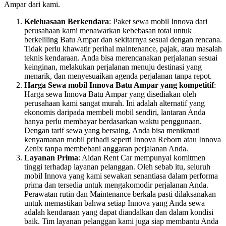
Ampar dari kami.
Keleluasaan Berkendara
: Paket sewa mobil Innova dari
perusahaan kami menawarkan kebebasan total untuk
berkeliling Batu Ampar dan sekitarnya sesuai dengan rencana.
Tidak perlu khawatir perihal maintenance, pajak, atau masalah
teknis kendaraan. Anda bisa merencanakan perjalanan sesuai
keinginan, melakukan perjalanan menuju destinasi yang
menarik, dan menyesuaikan agenda perjalanan tanpa repot.
Harga Sewa mobil Innova Batu Ampar yang kompetitif
:
Harga sewa Innova Batu Ampar yang disediakan oleh
perusahaan kami sangat murah. Ini adalah alternatif yang
ekonomis daripada membeli mobil sendiri, lantaran Anda
hanya perlu membayar berdasarkan waktu penggunaan.
Dengan tarif sewa yang bersaing, Anda bisa menikmati
kenyamanan mobil pribadi seperti Innova Reborn atau Innova
Zenix tanpa membebani anggaran perjalanan Anda.
Layanan Prima
: Aidan Rent Car mempunyai komitmen
tinggi terhadap layanan pelanggan. Oleh sebab itu, seluruh
mobil Innova yang kami sewakan senantiasa dalam performa
prima dan tersedia untuk mengakomodir perjalanan Anda.
Perawatan rutin dan Maintenance berkala pasti dilaksanakan
untuk memastikan bahwa setiap Innova yang Anda sewa
adalah kendaraan yang dapat diandalkan dan dalam kondisi
baik. Tim layanan pelanggan kami juga siap membantu Anda