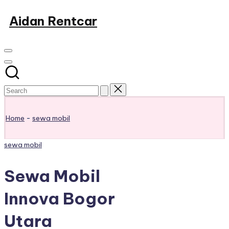
Skip
Aidan Rentcar
to
Rental
content
Mobil
Murah
Home
-
sewa mobil
Posted
sewa mobil
in
Sewa Mobil
Innova Bogor
Utara