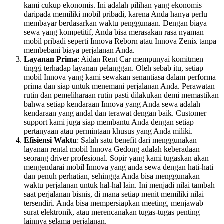
kami cukup ekonomis. Ini adalah pilihan yang ekonomis
daripada memiliki mobil pribadi, karena Anda hanya perlu
membayar berdasarkan waktu penggunaan. Dengan biaya
sewa yang kompetitif, Anda bisa merasakan rasa nyaman
mobil pribadi seperti Innova Reborn atau Innova Zenix tanpa
membebani biaya perjalanan Anda.
Layanan Prima
: Aidan Rent Car mempunyai komitmen
tinggi terhadap layanan pelanggan. Oleh sebab itu, setiap
mobil Innova yang kami sewakan senantiasa dalam performa
prima dan siap untuk menemani perjalanan Anda. Perawatan
rutin dan pemeliharaan rutin pasti dilakukan demi memastikan
bahwa setiap kendaraan Innova yang Anda sewa adalah
kendaraan yang andal dan terawat dengan baik. Customer
support kami juga siap membantu Anda dengan setiap
pertanyaan atau permintaan khusus yang Anda miliki.
Efisiensi Waktu
: Salah satu benefit dari menggunakan
layanan rental mobil Innova Gedong adalah keberadaan
seorang driver profesional. Sopir yang kami tugaskan akan
mengendarai mobil Innova yang anda sewa dengan hati-hati
dan penuh perhatian, sehingga Anda bisa menggunakan
waktu perjalanan untuk hal-hal lain. Ini menjadi nilai tambah
saat perjalanan bisnis, di mana setiap menit memiliki nilai
tersendiri. Anda bisa mempersiapkan meeting, menjawab
surat elektronik, atau merencanakan tugas-tugas penting
lainnya selama perjalanan.