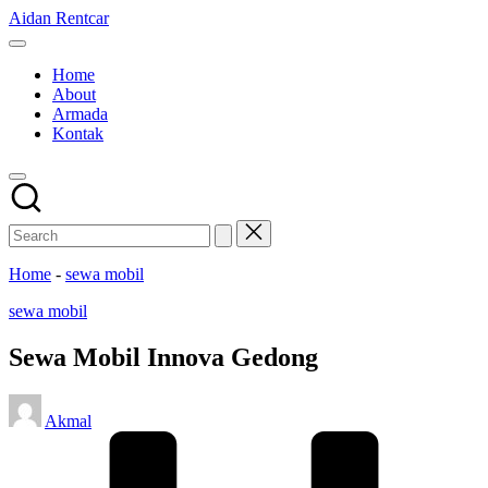
Skip
Aidan Rentcar
to
Rental
content
Mobil
Home
Murah
About
Armada
Kontak
Home
-
sewa mobil
Posted
sewa mobil
in
Sewa Mobil Innova Gedong
Posted
Akmal
by