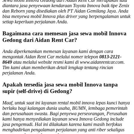
Sewa mobil Innova Gedong dari Aidan Rent Car merupakan satu
diantara jasa penyewaan kendaraan Toyota Innova baik tipe Zenix
dan Reborn yang disediakan oleh PT Aidan Gemilang Jaya. Anda
bisa menyewa mobil Innova plus driver yang berpengalaman untuk
setiap keperluan perjalanan Anda.
Bagaimana cara memesan jasa sewa mobil Innova
Gedong dari Aidan Rent Car?
Anda diperkenankan memesan layanan kami dengan cara
mengontak Aidan Rent Car melalui nomer telepon
0813-2121-
8649
atau melalui website resmi kami di www.aidanrentcar.com.
Tim kami akan memberikan detail lengkap tentang rincian
perjalanan Anda.
Apakah tersedia jasa sewa mobil Innova tanpa
supir (self-drive) di Gedong?
Maaf, untuk saat ini layanan rental mobil innova lepas kunci hanya
berlaku bagi kalangan dunia usaha, BUMN, lembaga pemerintah
dan perusahaan swasta. Bagi penyewa perseorangan, Perusahan
kami hanya menyediakan layanan sewa Innova Gedong include
jasa pengemudi. Hal ini dilakukan karena kami masih berfokus
menghadirkan pengalaman perjalanan yang anti riber sekaligus