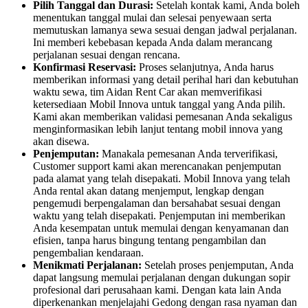
Pilih Tanggal dan Durasi:
Setelah kontak kami, Anda boleh
menentukan tanggal mulai dan selesai penyewaan serta
memutuskan lamanya sewa sesuai dengan jadwal perjalanan.
Ini memberi kebebasan kepada Anda dalam merancang
perjalanan sesuai dengan rencana.
Konfirmasi Reservasi:
Proses selanjutnya, Anda harus
memberikan informasi yang detail perihal hari dan kebutuhan
waktu sewa, tim Aidan Rent Car akan memverifikasi
ketersediaan Mobil Innova untuk tanggal yang Anda pilih.
Kami akan memberikan validasi pemesanan Anda sekaligus
menginformasikan lebih lanjut tentang mobil innova yang
akan disewa.
Penjemputan:
Manakala pemesanan Anda terverifikasi,
Customer support kami akan merencanakan penjemputan
pada alamat yang telah disepakati. Mobil Innova yang telah
Anda rental akan datang menjemput, lengkap dengan
pengemudi berpengalaman dan bersahabat sesuai dengan
waktu yang telah disepakati. Penjemputan ini memberikan
Anda kesempatan untuk memulai dengan kenyamanan dan
efisien, tanpa harus bingung tentang pengambilan dan
pengembalian kendaraan.
Menikmati Perjalanan:
Setelah proses penjemputan, Anda
dapat langsung memulai perjalanan dengan dukungan sopir
profesional dari perusahaan kami. Dengan kata lain Anda
diperkenankan menjelajahi Gedong dengan rasa nyaman dan