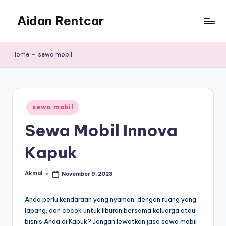
Aidan Rentcar
Skip
to
Rental
content
Mobil
Home
-
sewa mobil
Murah
Posted
sewa mobil
in
Sewa Mobil Innova
Kapuk
Akmal
November 9, 2023
Posted
by
Anda perlu kendaraan yang nyaman, dengan ruang yang
lapang, dan cocok untuk liburan bersama keluarga atau
bisnis Anda di Kapuk? Jangan lewatkan jasa sewa mobil