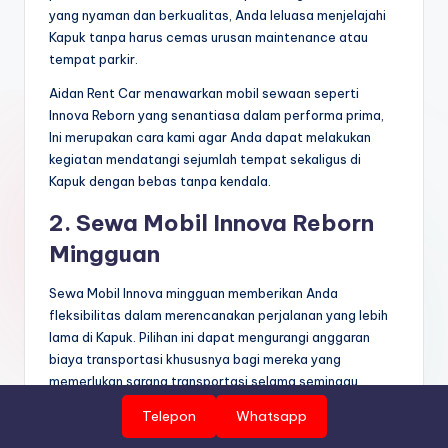
yang nyaman dan berkualitas, Anda leluasa menjelajahi
Kapuk tanpa harus cemas urusan maintenance atau
tempat parkir.
Aidan Rent Car menawarkan mobil sewaan seperti
Innova Reborn yang senantiasa dalam performa prima,
Ini merupakan cara kami agar Anda dapat melakukan
kegiatan mendatangi sejumlah tempat sekaligus di
Kapuk dengan bebas tanpa kendala.
2. Sewa Mobil Innova Reborn
Mingguan
Sewa Mobil Innova mingguan memberikan Anda
fleksibilitas dalam merencanakan perjalanan yang lebih
lama di Kapuk. Pilihan ini dapat mengurangi anggaran
biaya transportasi khususnya bagi mereka yang
memerlukan sarana transportasi selama seminggu..
Telepon
Whatsapp
Disamping lebih hemat, layanan sewa mobil innova
mingguan Kapuk membuat anda dapat menikmati