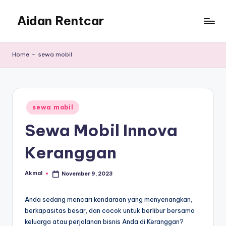
Aidan Rentcar
Skip
to
Rental
content
Mobil
Home
-
sewa mobil
Murah
Posted
sewa mobil
in
Sewa Mobil Innova
Keranggan
Akmal
November 9, 2023
Posted
by
Anda sedang mencari kendaraan yang menyenangkan,
berkapasitas besar, dan cocok untuk berlibur bersama
keluarga atau perjalanan bisnis Anda di Keranggan?