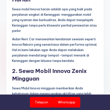
Sewa mobil Innova harian adalah opsi yang baik pada
perjalanan singkat di Keranggan. menggunakan mobil
yang nyaman dan berkualitas, Anda dapat menjelajahi
Keranggan tanpa perlu khawatir perihal perawatan atau
parkir.
Aidan Rent Car menawarkan kendaraan sewaan seperti
Innova Reborn yang senantiasa dalam performa optimal,
Hal ini kami lakukan agar Anda dapat melakukan
perjalanan mendatangi tempat-tempat menarik di
Keranggan dengan leluasa tanpa kendala.
2. Sewa Mobil Innova Zenix
Mingguan
Sewa Mobil Innova mingguan memberikan Anda
kebebasan dalam merencanakan aktifitas yang lebih
lama di Keranggan. Ini adalah pilihan hemat biaya untuk
Telepon
Whatsapp
anda yang memerlukan sarana transportasi selama
seminggu..