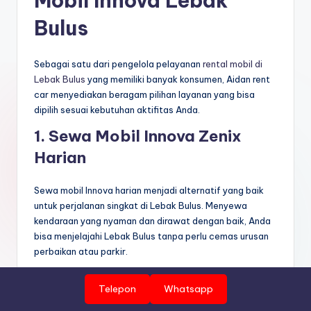
Mobil Innova Lebak
Bulus
Sebagai satu dari pengelola pelayanan
rental mobil di
Lebak Bulus
yang memiliki banyak konsumen, Aidan rent
car menyediakan beragam pilihan layanan yang bisa
dipilih sesuai kebutuhan aktifitas Anda.
1. Sewa Mobil Innova Zenix
Harian
Sewa mobil Innova harian menjadi alternatif yang baik
untuk perjalanan singkat di Lebak Bulus. Menyewa
kendaraan yang nyaman dan dirawat dengan baik, Anda
bisa menjelajahi Lebak Bulus tanpa perlu cemas urusan
perbaikan atau parkir.
Aidan Rent Car menyediakan mobil komersial seperti
Telepon
Whatsapp
Innova Zenix yang selalu dalam performa prima, Ini
merupakan prosedur kami agar Anda bisa melakukan