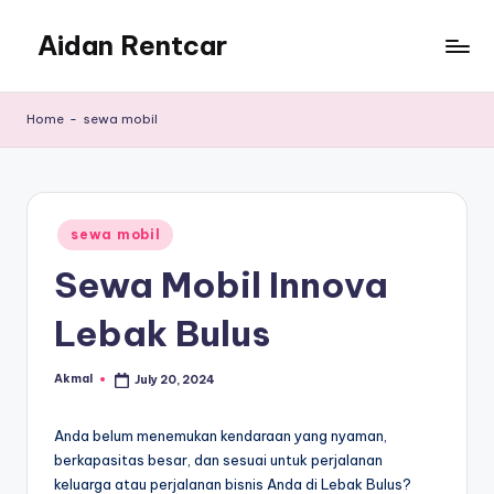
Aidan Rentcar
Skip
to
Rental
content
Mobil
Home
-
sewa mobil
Murah
Posted
sewa mobil
in
Sewa Mobil Innova
Lebak Bulus
Akmal
July 20, 2024
Posted
by
Anda belum menemukan kendaraan yang nyaman,
berkapasitas besar, dan sesuai untuk perjalanan
keluarga atau perjalanan bisnis Anda di Lebak Bulus?