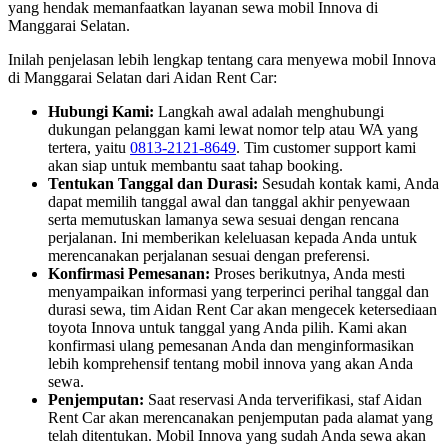
yang hendak memanfaatkan layanan sewa mobil Innova di
Manggarai Selatan.
Inilah penjelasan lebih lengkap tentang cara menyewa mobil Innova
di Manggarai Selatan dari Aidan Rent Car:
Hubungi Kami:
Langkah awal adalah menghubungi
dukungan pelanggan kami lewat nomor telp atau WA yang
tertera, yaitu
0813-2121-8649
. Tim customer support kami
akan siap untuk membantu saat tahap booking.
Tentukan Tanggal dan Durasi:
Sesudah kontak kami, Anda
dapat memilih tanggal awal dan tanggal akhir penyewaan
serta memutuskan lamanya sewa sesuai dengan rencana
perjalanan. Ini memberikan keleluasan kepada Anda untuk
merencanakan perjalanan sesuai dengan preferensi.
Konfirmasi Pemesanan:
Proses berikutnya, Anda mesti
menyampaikan informasi yang terperinci perihal tanggal dan
durasi sewa, tim Aidan Rent Car akan mengecek ketersediaan
toyota Innova untuk tanggal yang Anda pilih. Kami akan
konfirmasi ulang pemesanan Anda dan menginformasikan
lebih komprehensif tentang mobil innova yang akan Anda
sewa.
Penjemputan:
Saat reservasi Anda terverifikasi, staf Aidan
Rent Car akan merencanakan penjemputan pada alamat yang
telah ditentukan. Mobil Innova yang sudah Anda sewa akan