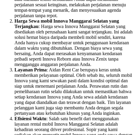
perjalanan sesuai keinginan, melakukan perjalanan menuju
tempat-tempat yang menarik, dan menyesuaikan agenda
perjalanan tanpa repot.
Harga Sewa mobil Innova Manggarai Selatan yang
Terjangkau
: Harga sewa Innova Manggarai Selatan yang
disediakan oleh perusahaan kami sangat terjangkau. Ini adalah
solusi hemat biaya daripada membeli mobil sendiri, karena
Anda hanya cukup membayar untuk penggunaan kendaraan
dalam waktu yang dibutuhkan. Dengan biaya sewa yang
bersaing, Anda dapat merasakan kenyamanan kendaraan
pribadi seperti Innova Reborn atau Innova Zenix tanpa
mengganggu anggaran perjalanan Anda.
Layanan Prima
: Aidan Rent Car berupaya keras untuk
memberikan pelayanan optimal. Oleh sebab itu, seluruh mobil
Innova yang kami sewakan pasti dalam kondisi optimal dan
siap untuk menemani perjalanan Anda. Perawatan rutin dan
pemeliharaan rutin selalu dilakukan untuk memastikan bahwa
setiap kendaraan Innova yang Anda sewa adalah kendaraan
yang dapat diandalkan dan terawat dengan baik. Tim layanan
pelanggan kami juga siap membantu Anda dengan segala
pertanyaan atau kebutuhan khusus yang Anda inginkan.
Efisiensi Waktu
: Salah satu benefit dari menggunakan
layanan rental mobil Innova Manggarai Selatan adalah
kehadiran seorang driver profesional. Sopir yang kami
sediakan akan menyetir mobil Innova yang anda sewa dengan