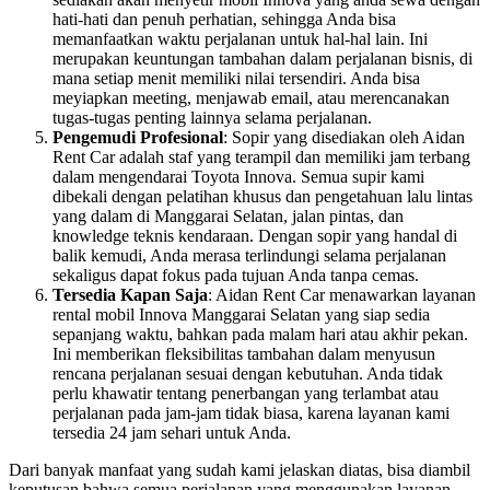
hati-hati dan penuh perhatian, sehingga Anda bisa
memanfaatkan waktu perjalanan untuk hal-hal lain. Ini
merupakan keuntungan tambahan dalam perjalanan bisnis, di
mana setiap menit memiliki nilai tersendiri. Anda bisa
meyiapkan meeting, menjawab email, atau merencanakan
tugas-tugas penting lainnya selama perjalanan.
Pengemudi Profesional
: Sopir yang disediakan oleh Aidan
Rent Car adalah staf yang terampil dan memiliki jam terbang
dalam mengendarai Toyota Innova. Semua supir kami
dibekali dengan pelatihan khusus dan pengetahuan lalu lintas
yang dalam di Manggarai Selatan, jalan pintas, dan
knowledge teknis kendaraan. Dengan sopir yang handal di
balik kemudi, Anda merasa terlindungi selama perjalanan
sekaligus dapat fokus pada tujuan Anda tanpa cemas.
Tersedia Kapan Saja
: Aidan Rent Car menawarkan layanan
rental mobil Innova Manggarai Selatan yang siap sedia
sepanjang waktu, bahkan pada malam hari atau akhir pekan.
Ini memberikan fleksibilitas tambahan dalam menyusun
rencana perjalanan sesuai dengan kebutuhan. Anda tidak
perlu khawatir tentang penerbangan yang terlambat atau
perjalanan pada jam-jam tidak biasa, karena layanan kami
tersedia 24 jam sehari untuk Anda.
Dari banyak manfaat yang sudah kami jelaskan diatas, bisa diambil
keputusan bahwa semua perjalanan yang menggunakan layanan