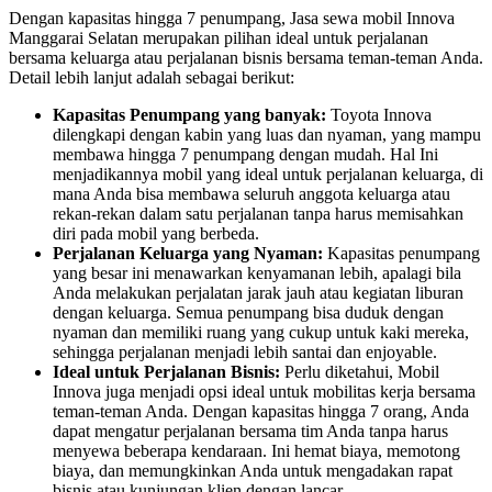
Dengan kapasitas hingga 7 penumpang, Jasa sewa mobil Innova
Manggarai Selatan merupakan pilihan ideal untuk perjalanan
bersama keluarga atau perjalanan bisnis bersama teman-teman Anda.
Detail lebih lanjut adalah sebagai berikut:
Kapasitas Penumpang yang banyak:
Toyota Innova
dilengkapi dengan kabin yang luas dan nyaman, yang mampu
membawa hingga 7 penumpang dengan mudah. Hal Ini
menjadikannya mobil yang ideal untuk perjalanan keluarga, di
mana Anda bisa membawa seluruh anggota keluarga atau
rekan-rekan dalam satu perjalanan tanpa harus memisahkan
diri pada mobil yang berbeda.
Perjalanan Keluarga yang Nyaman:
Kapasitas penumpang
yang besar ini menawarkan kenyamanan lebih, apalagi bila
Anda melakukan perjalatan jarak jauh atau kegiatan liburan
dengan keluarga. Semua penumpang bisa duduk dengan
nyaman dan memiliki ruang yang cukup untuk kaki mereka,
sehingga perjalanan menjadi lebih santai dan enjoyable.
Ideal untuk Perjalanan Bisnis:
Perlu diketahui, Mobil
Innova juga menjadi opsi ideal untuk mobilitas kerja bersama
teman-teman Anda. Dengan kapasitas hingga 7 orang, Anda
dapat mengatur perjalanan bersama tim Anda tanpa harus
menyewa beberapa kendaraan. Ini hemat biaya, memotong
biaya, dan memungkinkan Anda untuk mengadakan rapat
bisnis atau kunjungan klien dengan lancar.