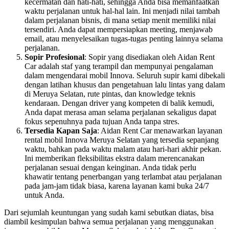
kecermatan dan hati-hati, sehingga Anda bisa memanfaatkan
waktu perjalanan untuk hal-hal lain. Ini menjadi nilai tambah
dalam perjalanan bisnis, di mana setiap menit memiliki nilai
tersendiri. Anda dapat mempersiapkan meeting, menjawab
email, atau menyelesaikan tugas-tugas penting lainnya selama
perjalanan.
Sopir Profesional
: Sopir yang disediakan oleh Aidan Rent
Car adalah staf yang terampil dan mempunyai pengalaman
dalam mengendarai mobil Innova. Seluruh supir kami dibekali
dengan latihan khusus dan pengetahuan lalu lintas yang dalam
di Meruya Selatan, rute pintas, dan knowledge teknis
kendaraan. Dengan driver yang kompeten di balik kemudi,
Anda dapat merasa aman selama perjalanan sekaligus dapat
fokus sepenuhnya pada tujuan Anda tanpa stres.
Tersedia Kapan Saja
: Aidan Rent Car menawarkan layanan
rental mobil Innova Meruya Selatan yang tersedia sepanjang
waktu, bahkan pada waktu malam atau hari-hari akhir pekan.
Ini memberikan fleksibilitas ekstra dalam merencanakan
perjalanan sesuai dengan keinginan. Anda tidak perlu
khawatir tentang penerbangan yang terlambat atau perjalanan
pada jam-jam tidak biasa, karena layanan kami buka 24/7
untuk Anda.
Dari sejumlah keuntungan yang sudah kami sebutkan diatas, bisa
diambil kesimpulan bahwa semua perjalanan yang menggunakan