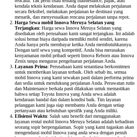
rencana. Tak perlu risau tentang maintenance, pajak, atau
kendala teknis kendaraan. Anda dapat melakukan perjalanan
secara fleksibel, melakukan perjalanan ke destinasi yang
menarik, dan menyesuaikan rencana perjalanan tanpa repot.
Harga Sewa mobil Innova Meruya Selatan yang
Terjangkau
: Harga sewa Innova Meruya Selatan yang
disediakan oleh perusahaan kami sangat terjangkau. Ini adalah
solusi hemat biaya daripada memiliki mobil sendiri, karena
Anda hanya perlu membayar ketika Anda membutuhkannya.
Dengan tarif sewa yang kompetitif, Anda bisa merasakan
kenyamanan mobil pribadi seperti Innova Reborn atau Innova
Zenix tanpa menguras pengeluaran perjalanan Anda.
Layanan Prima
: Perusahaan kami senantiasa berkomitmen
untuk memberikan layanan terbaik. Oleh sebab itu, semua
mobil Innova yang kami sewakan pasti dalam performa prima
dan sedia untuk mendukung perjalanan Anda. Perawatan rutin
dan Maintenance berkala pasti dilakukan untuk memastikan
bahwa setiap Toyota Innova yang Anda sewa adalah
kendaraan handal dan dalam kondisi baik. Tim layanan
pelanggan kami juga siap membantu Anda dengan setiap
pertanyaan atau kebutuhan spesifik yang Anda miliki.
Efisiensi Waktu
: Salah satu benefit dari menggunakan
layanan rental mobil Innova Meruya Selatan adalah kehadiran
seorang sopir berpengalaman. Sopir yang kami tugaskan akan
mengendarai mobil Innova yang anda sewa dengan penuh