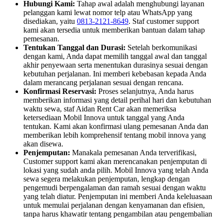
Hubungi Kami:
Tahap awal adalah menghubungi layanan
pelanggan kami lewat nomor telp atau WhatsApp yang
disediakan, yaitu
0813-2121-8649
. Staf customer support
kami akan tersedia untuk memberikan bantuan dalam tahap
pemesanan.
Tentukan Tanggal dan Durasi:
Setelah berkomunikasi
dengan kami, Anda dapat memilih tanggal awal dan tanggal
akhir penyewaan serta menentukan durasinya sesuai dengan
kebutuhan perjalanan. Ini memberi kebebasan kepada Anda
dalam merancang perjalanan sesuai dengan rencana.
Konfirmasi Reservasi:
Proses selanjutnya, Anda harus
memberikan informasi yang detail perihal hari dan kebutuhan
waktu sewa, staf Aidan Rent Car akan memeriksa
ketersediaan Mobil Innova untuk tanggal yang Anda
tentukan. Kami akan konfirmasi ulang pemesanan Anda dan
memberikan lebih komprehensif tentang mobil innova yang
akan disewa.
Penjemputan:
Manakala pemesanan Anda terverifikasi,
Customer support kami akan merencanakan penjemputan di
lokasi yang sudah anda pilih. Mobil Innova yang telah Anda
sewa segera melakukan penjemputan, lengkap dengan
pengemudi berpengalaman dan ramah sesuai dengan waktu
yang telah diatur. Penjemputan ini memberi Anda keleluasaan
untuk memulai perjalanan dengan kenyamanan dan efisien,
tanpa harus khawatir tentang pengambilan atau pengembalian