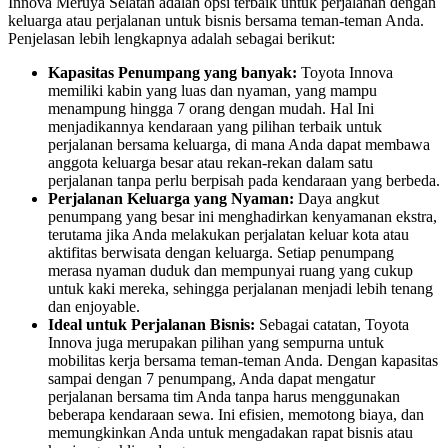
Innova Meruya Selatan adalah opsi terbaik untuk perjalanan dengan
keluarga atau perjalanan untuk bisnis bersama teman-teman Anda.
Penjelasan lebih lengkapnya adalah sebagai berikut:
Kapasitas Penumpang yang banyak:
Toyota Innova
memiliki kabin yang luas dan nyaman, yang mampu
menampung hingga 7 orang dengan mudah. Hal Ini
menjadikannya kendaraan yang pilihan terbaik untuk
perjalanan bersama keluarga, di mana Anda dapat membawa
anggota keluarga besar atau rekan-rekan dalam satu
perjalanan tanpa perlu berpisah pada kendaraan yang berbeda.
Perjalanan Keluarga yang Nyaman:
Daya angkut
penumpang yang besar ini menghadirkan kenyamanan ekstra,
terutama jika Anda melakukan perjalatan keluar kota atau
aktifitas berwisata dengan keluarga. Setiap penumpang
merasa nyaman duduk dan mempunyai ruang yang cukup
untuk kaki mereka, sehingga perjalanan menjadi lebih tenang
dan enjoyable.
Ideal untuk Perjalanan Bisnis:
Sebagai catatan, Toyota
Innova juga merupakan pilihan yang sempurna untuk
mobilitas kerja bersama teman-teman Anda. Dengan kapasitas
sampai dengan 7 penumpang, Anda dapat mengatur
perjalanan bersama tim Anda tanpa harus menggunakan
beberapa kendaraan sewa. Ini efisien, memotong biaya, dan
memungkinkan Anda untuk mengadakan rapat bisnis atau