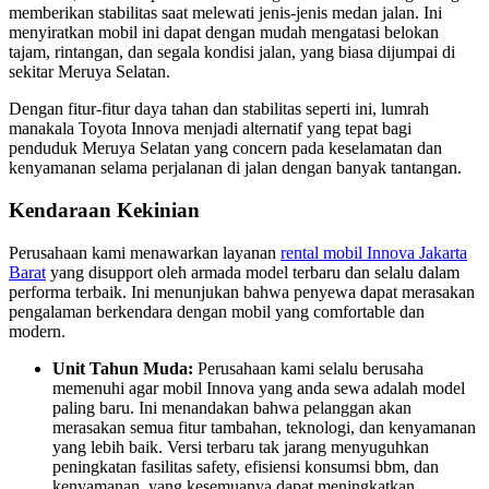
memberikan stabilitas saat melewati jenis-jenis medan jalan. Ini
menyiratkan mobil ini dapat dengan mudah mengatasi belokan
tajam, rintangan, dan segala kondisi jalan, yang biasa dijumpai di
sekitar Meruya Selatan.
Dengan fitur-fitur daya tahan dan stabilitas seperti ini, lumrah
manakala Toyota Innova menjadi alternatif yang tepat bagi
penduduk Meruya Selatan yang concern pada keselamatan dan
kenyamanan selama perjalanan di jalan dengan banyak tantangan.
Kendaraan Kekinian
Perusahaan kami menawarkan layanan
rental mobil Innova Jakarta
Barat
yang disupport oleh armada model terbaru dan selalu dalam
performa terbaik. Ini menunjukan bahwa penyewa dapat merasakan
pengalaman berkendara dengan mobil yang comfortable dan
modern.
Unit Tahun Muda:
Perusahaan kami selalu berusaha
memenuhi agar mobil Innova yang anda sewa adalah model
paling baru. Ini menandakan bahwa pelanggan akan
merasakan semua fitur tambahan, teknologi, dan kenyamanan
yang lebih baik. Versi terbaru tak jarang menyuguhkan
peningkatan fasilitas safety, efisiensi konsumsi bbm, dan
kenyamanan, yang kesemuanya dapat meningkatkan