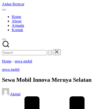
Skip
Aidan Rentcar
to
Rental
content
Mobil
Home
Murah
About
Armada
Kontak
Home
-
sewa mobil
Posted
sewa mobil
in
Sewa Mobil Innova Meruya Selatan
Posted
Akmal
by