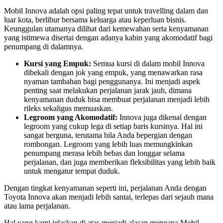
Mobil Innova adalah opsi paling tepat untuk travelling dalam dan
luar kota, berlibur bersama keluarga atau keperluan bisnis.
Keunggulan utamanya dilihat dari kemewahan serta kenyamanan
yang istimewa disertai dengan adanya kabin yang akomodatif bagi
penumpang di dalamnya.
Kursi yang Empuk:
Semua kursi di dalam mobil Innova
dibekali dengan jok yang empuk, yang menawarkan rasa
nyaman tambahan bagi penggunanya. Ini menjadi aspek
penting saat melakukan perjalanan jarak jauh, dimana
kenyamanan duduk bisa membuat perjalanan menjadi lebih
rileks sekaligus memuaskan.
Legroom yang Akomodatif:
Innova juga dikenal dengan
legroom yang cukup lega di setiap baris kursinya. Hal ini
sangat berguna, terutama bila Anda bepergian dengan
rombongan. Legroom yang lebih luas memungkinkan
penumpang merasa lebih bebas dan longgar selama
perjalanan, dan juga memberikan fleksibilitas yang lebih baik
untuk mengatur tempat duduk.
Dengan tingkat kenyamanan seperti ini, perjalanan Anda dengan
Toyota Innova akan menjadi lebih santai, terlepas dari sejauh mana
atau lama perjalanan.
Hal yang kami jelaskan di atas menjadi alasan mengapa Mobil