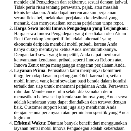
menjelajahi Pengadegan dan sekitarnya sesuai dengan jadwal.
Tidak perlu risau tentang perawatan, pajak, atau masalah
teknis kendaraan. Anda dapat merencanakan perjalanan
secara fleksibel, melakukan perjalanan ke destinasi yang
menarik, dan menyesuaikan rencana perjalanan tanpa repot.
Harga Sewa mobil Innova Pengadegan yang Terjangkau
:
Harga sewa Innova Pengadegan yang disediakan oleh Aidan
Rent Car cukup kompetitif. Ini adalah alternatif yang
ekonomis daripada membeli mobil pribadi, karena Anda
hanya cukup membayar ketika Anda membutuhkannya.
Dengan tarif sewa yang kompetitif, Anda dapat menikmati
kenyamanan kendaraan pribadi seperti Innova Reborn atau
Innova Zenix tanpa mengganggu anggaran perjalanan Anda.
Layanan Prima
: Perusahaan kami mempunyai komitmen
tinggi terhadap layanan pelanggan. Oleh karena itu, setiap
mobil Innova yang kami sewakan pasti berada dalam kondisi
terbaik dan siap untuk menemani perjalanan Anda. Perawatan
rutin dan Maintenance rutin selalu dilaksanakan demi
memastikan bahwa setiap kendaraan Innova yang Anda sewa
adalah kendaraan yang dapat diandalkan dan terawat dengan
baik. Customer support kami juga siap membantu Anda
dengan semua pertanyaan atau permintaan spesifik yang Anda
inginkan.
Efisiensi Waktu
: Diantara banyak benefit dari menggunakan
layanan rental mobil Innova Pengadegan adalah keberadaan