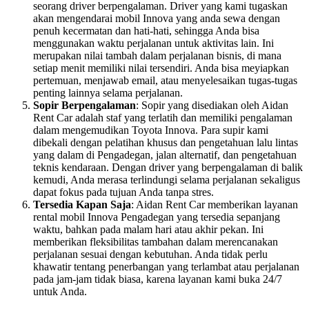
seorang driver berpengalaman. Driver yang kami tugaskan
akan mengendarai mobil Innova yang anda sewa dengan
penuh kecermatan dan hati-hati, sehingga Anda bisa
menggunakan waktu perjalanan untuk aktivitas lain. Ini
merupakan nilai tambah dalam perjalanan bisnis, di mana
setiap menit memiliki nilai tersendiri. Anda bisa meyiapkan
pertemuan, menjawab email, atau menyelesaikan tugas-tugas
penting lainnya selama perjalanan.
Sopir Berpengalaman
: Sopir yang disediakan oleh Aidan
Rent Car adalah staf yang terlatih dan memiliki pengalaman
dalam mengemudikan Toyota Innova. Para supir kami
dibekali dengan pelatihan khusus dan pengetahuan lalu lintas
yang dalam di Pengadegan, jalan alternatif, dan pengetahuan
teknis kendaraan. Dengan driver yang berpengalaman di balik
kemudi, Anda merasa terlindungi selama perjalanan sekaligus
dapat fokus pada tujuan Anda tanpa stres.
Tersedia Kapan Saja
: Aidan Rent Car memberikan layanan
rental mobil Innova Pengadegan yang tersedia sepanjang
waktu, bahkan pada malam hari atau akhir pekan. Ini
memberikan fleksibilitas tambahan dalam merencanakan
perjalanan sesuai dengan kebutuhan. Anda tidak perlu
khawatir tentang penerbangan yang terlambat atau perjalanan
pada jam-jam tidak biasa, karena layanan kami buka 24/7
untuk Anda.