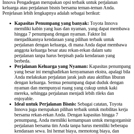
Innova Pengadegan merupakan opsi terbaik untuk perjalanan
keluarga atau perjalanan bisnis bersama teman-teman Anda.
Penjelasan lebih lengkapnya adalah sebagai berikut:
Kapasitas Penumpang yang banyak:
Toyota Innova
memiliki kabin yang luas dan nyaman, yang dapat membawa
hingga 7 penumpang dengan nyaman. Faktor Ini
menjadikannya kendaraan yang pilihan terbaik untuk
perjalanan dengan keluarga, di mana Anda dapat membawa
anggota keluarga besar atau rekan-rekan dalam satu
perjalanan tanpa harus berpisah pada kendaraan yang
berbeda.
Perjalanan Keluarga yang Nyaman:
Kapasitas penumpang
yang besar ini menghadirkan kenyamanan ekstra, apalagi bila
Anda melakukan perjalatan jarak jauh atau aktifitas liburan
dengan keluarga. Semua penumpang dapat duduk dengan
nyaman dan mempunyai ruang yang cukup untuk kaki
mereka, sehingga perjalanan menjadi lebih rileks dan
enjoyable.
Ideal untuk Perjalanan Bisnis:
Sebagai catatan, Toyota
Innova juga merupakan pilihan terbaik untuk mobilitas kerja
bersama rekan-rekan Anda. Dengan kapasitas hingga 7
penumpang, Anda memiliki kemampuan untuk mengorganisir
perjalanan bersama tim Anda tanpa harus memiliki beberapa
kendaraan sewa. Ini hemat biaya, memotong biaya, dan