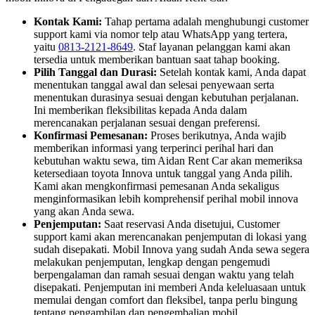
Kontak Kami:
Tahap pertama adalah menghubungi customer
support kami via nomor telp atau WhatsApp yang tertera,
yaitu
0813-2121-8649
. Staf layanan pelanggan kami akan
tersedia untuk memberikan bantuan saat tahap booking.
Pilih Tanggal dan Durasi:
Setelah kontak kami, Anda dapat
menentukan tanggal awal dan selesai penyewaan serta
menentukan durasinya sesuai dengan kebutuhan perjalanan.
Ini memberikan fleksibilitas kepada Anda dalam
merencanakan perjalanan sesuai dengan preferensi.
Konfirmasi Pemesanan:
Proses berikutnya, Anda wajib
memberikan informasi yang terperinci perihal hari dan
kebutuhan waktu sewa, tim Aidan Rent Car akan memeriksa
ketersediaan toyota Innova untuk tanggal yang Anda pilih.
Kami akan mengkonfirmasi pemesanan Anda sekaligus
menginformasikan lebih komprehensif perihal mobil innova
yang akan Anda sewa.
Penjemputan:
Saat reservasi Anda disetujui, Customer
support kami akan merencanakan penjemputan di lokasi yang
sudah disepakati. Mobil Innova yang sudah Anda sewa segera
melakukan penjemputan, lengkap dengan pengemudi
berpengalaman dan ramah sesuai dengan waktu yang telah
disepakati. Penjemputan ini memberi Anda keleluasaan untuk
memulai dengan comfort dan fleksibel, tanpa perlu bingung
tentang pengambilan dan pengembalian mobil.