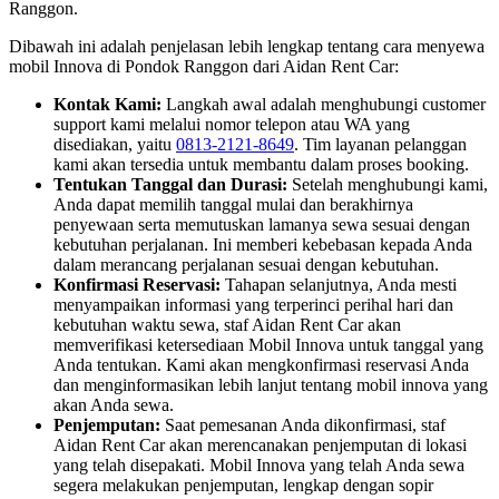
Ranggon.
Dibawah ini adalah penjelasan lebih lengkap tentang cara menyewa
mobil Innova di Pondok Ranggon dari Aidan Rent Car:
Kontak Kami:
Langkah awal adalah menghubungi customer
support kami melalui nomor telepon atau WA yang
disediakan, yaitu
0813-2121-8649
. Tim layanan pelanggan
kami akan tersedia untuk membantu dalam proses booking.
Tentukan Tanggal dan Durasi:
Setelah menghubungi kami,
Anda dapat memilih tanggal mulai dan berakhirnya
penyewaan serta memutuskan lamanya sewa sesuai dengan
kebutuhan perjalanan. Ini memberi kebebasan kepada Anda
dalam merancang perjalanan sesuai dengan kebutuhan.
Konfirmasi Reservasi:
Tahapan selanjutnya, Anda mesti
menyampaikan informasi yang terperinci perihal hari dan
kebutuhan waktu sewa, staf Aidan Rent Car akan
memverifikasi ketersediaan Mobil Innova untuk tanggal yang
Anda tentukan. Kami akan mengkonfirmasi reservasi Anda
dan menginformasikan lebih lanjut tentang mobil innova yang
akan Anda sewa.
Penjemputan:
Saat pemesanan Anda dikonfirmasi, staf
Aidan Rent Car akan merencanakan penjemputan di lokasi
yang telah disepakati. Mobil Innova yang telah Anda sewa
segera melakukan penjemputan, lengkap dengan sopir