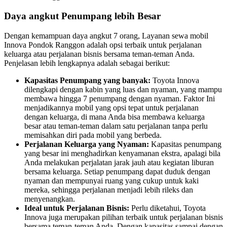
Daya angkut Penumpang lebih Besar
Dengan kemampuan daya angkut 7 orang, Layanan sewa mobil
Innova Pondok Ranggon adalah opsi terbaik untuk perjalanan
keluarga atau perjalanan bisnis bersama teman-teman Anda.
Penjelasan lebih lengkapnya adalah sebagai berikut:
Kapasitas Penumpang yang banyak:
Toyota Innova
dilengkapi dengan kabin yang luas dan nyaman, yang mampu
membawa hingga 7 penumpang dengan nyaman. Faktor Ini
menjadikannya mobil yang opsi tepat untuk perjalanan
dengan keluarga, di mana Anda bisa membawa keluarga
besar atau teman-teman dalam satu perjalanan tanpa perlu
memisahkan diri pada mobil yang berbeda.
Perjalanan Keluarga yang Nyaman:
Kapasitas penumpang
yang besar ini menghadirkan kenyamanan ekstra, apalagi bila
Anda melakukan perjalatan jarak jauh atau kegiatan liburan
bersama keluarga. Setiap penumpang dapat duduk dengan
nyaman dan mempunyai ruang yang cukup untuk kaki
mereka, sehingga perjalanan menjadi lebih rileks dan
menyenangkan.
Ideal untuk Perjalanan Bisnis:
Perlu diketahui, Toyota
Innova juga merupakan pilihan terbaik untuk perjalanan bisnis
bersama teman-teman Anda. Dengan kapasitas sampai dengan