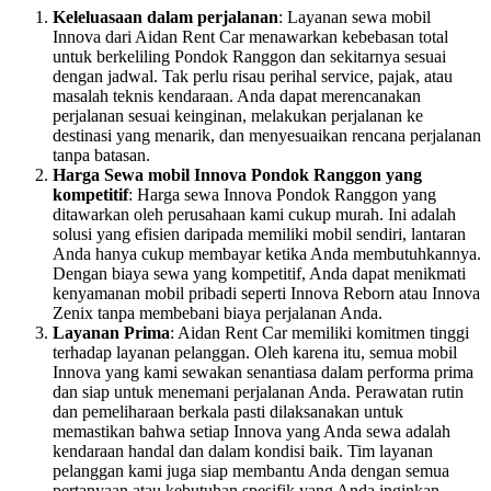
Keleluasaan dalam perjalanan
: Layanan sewa mobil
Innova dari Aidan Rent Car menawarkan kebebasan total
untuk berkeliling Pondok Ranggon dan sekitarnya sesuai
dengan jadwal. Tak perlu risau perihal service, pajak, atau
masalah teknis kendaraan. Anda dapat merencanakan
perjalanan sesuai keinginan, melakukan perjalanan ke
destinasi yang menarik, dan menyesuaikan rencana perjalanan
tanpa batasan.
Harga Sewa mobil Innova Pondok Ranggon yang
kompetitif
: Harga sewa Innova Pondok Ranggon yang
ditawarkan oleh perusahaan kami cukup murah. Ini adalah
solusi yang efisien daripada memiliki mobil sendiri, lantaran
Anda hanya cukup membayar ketika Anda membutuhkannya.
Dengan biaya sewa yang kompetitif, Anda dapat menikmati
kenyamanan mobil pribadi seperti Innova Reborn atau Innova
Zenix tanpa membebani biaya perjalanan Anda.
Layanan Prima
: Aidan Rent Car memiliki komitmen tinggi
terhadap layanan pelanggan. Oleh karena itu, semua mobil
Innova yang kami sewakan senantiasa dalam performa prima
dan siap untuk menemani perjalanan Anda. Perawatan rutin
dan pemeliharaan berkala pasti dilaksanakan untuk
memastikan bahwa setiap Innova yang Anda sewa adalah
kendaraan handal dan dalam kondisi baik. Tim layanan
pelanggan kami juga siap membantu Anda dengan semua
pertanyaan atau kebutuhan spesifik yang Anda inginkan.