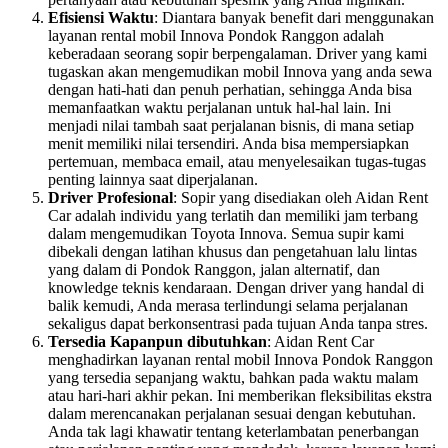
Efisiensi Waktu
: Diantara banyak benefit dari menggunakan
layanan rental mobil Innova Pondok Ranggon adalah
keberadaan seorang sopir berpengalaman. Driver yang kami
tugaskan akan mengemudikan mobil Innova yang anda sewa
dengan hati-hati dan penuh perhatian, sehingga Anda bisa
memanfaatkan waktu perjalanan untuk hal-hal lain. Ini
menjadi nilai tambah saat perjalanan bisnis, di mana setiap
menit memiliki nilai tersendiri. Anda bisa mempersiapkan
pertemuan, membaca email, atau menyelesaikan tugas-tugas
penting lainnya saat diperjalanan.
Driver Profesional
: Sopir yang disediakan oleh Aidan Rent
Car adalah individu yang terlatih dan memiliki jam terbang
dalam mengemudikan Toyota Innova. Semua supir kami
dibekali dengan latihan khusus dan pengetahuan lalu lintas
yang dalam di Pondok Ranggon, jalan alternatif, dan
knowledge teknis kendaraan. Dengan driver yang handal di
balik kemudi, Anda merasa terlindungi selama perjalanan
sekaligus dapat berkonsentrasi pada tujuan Anda tanpa stres.
Tersedia Kapanpun dibutuhkan
: Aidan Rent Car
menghadirkan layanan rental mobil Innova Pondok Ranggon
yang tersedia sepanjang waktu, bahkan pada waktu malam
atau hari-hari akhir pekan. Ini memberikan fleksibilitas ekstra
dalam merencanakan perjalanan sesuai dengan kebutuhan.
Anda tak lagi khawatir tentang keterlambatan penerbangan