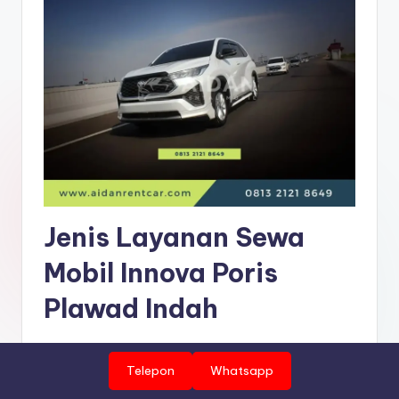
Jenis Layanan Sewa
Mobil Innova Poris
Plawad Indah
Selaku satu dari penyedia jasa
rental mobil di Poris
Telepon
Whatsapp
Plawad Indah
yang mempunyai beragam konsumen,
Aidan rent car menyediakan beragam paket layanan