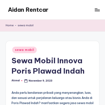
Aidan Rentcar
Skip
to
Rental
content
Mobil
Home
-
sewa mobil
Murah
Posted
sewa mobil
in
Sewa Mobil Innova
Poris Plawad Indah
Akmal
November 9, 2023
Posted
by
Anda perlu kendaraan pribadi yang menyenangkan, luas,
dan sesuai untuk perjalanan keluarga atau bisnis Anda di
Poris Plawad Indah? manfaatkan segera jasa sewa mobil