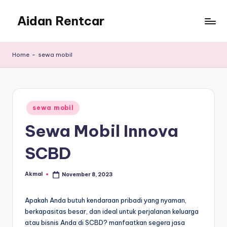
Aidan Rentcar
Skip
to
Rental
content
Mobil
Home
-
sewa mobil
Murah
Posted
sewa mobil
in
Sewa Mobil Innova
SCBD
Akmal
November 8, 2023
Posted
by
Apakah Anda butuh kendaraan pribadi yang nyaman,
berkapasitas besar, dan ideal untuk perjalanan keluarga
atau bisnis Anda di SCBD? manfaatkan segera jasa