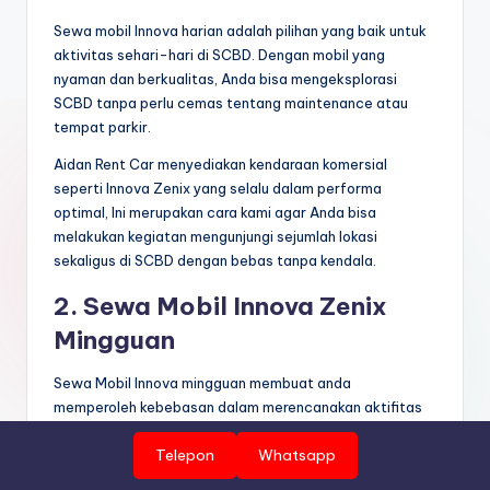
Sewa mobil Innova harian adalah pilihan yang baik untuk
aktivitas sehari-hari di SCBD. Dengan mobil yang
nyaman dan berkualitas, Anda bisa mengeksplorasi
SCBD tanpa perlu cemas tentang maintenance atau
tempat parkir.
Aidan Rent Car menyediakan kendaraan komersial
seperti Innova Zenix yang selalu dalam performa
optimal, Ini merupakan cara kami agar Anda bisa
melakukan kegiatan mengunjungi sejumlah lokasi
sekaligus di SCBD dengan bebas tanpa kendala.
2. Sewa Mobil Innova Zenix
Mingguan
Sewa Mobil Innova mingguan membuat anda
memperoleh kebebasan dalam merencanakan aktifitas
yang lebih lama di SCBD. Ini adalah pilihan efisiensi
Telepon
Whatsapp
pengeluaran bagi anda yang butuh sarana transportasi
selama seminggu..