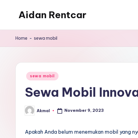
Aidan Rentcar
Skip
to
Rental
content
Mobil
Home
-
sewa mobil
Murah
Posted
sewa mobil
in
Sewa Mobil Innova
November 9, 2023
Akmal
Posted
by
Apakah Anda belum menemukan mobil yang nyam