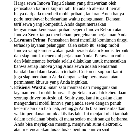
Harga sewa Innova Tugu Selatan yang ditawarkan oleh
perusahaan kami cukup murah. Ini adalah alternatif hemat
biaya daripada membeli mobil pribadi, lantaran Anda hanya
perlu membayar berdasarkan waktu penggunaan. Dengan
tarif sewa yang kompetitif, Anda dapat merasakan
kenyamanan kendaraan pribadi seperti Innova Reborn atau
Innova Zenix tanpa membebani pengeluaran perjalanan Anda.
Layanan Prima
: Perusahaan kami memiliki komitmen tinggi
terhadap layanan pelanggan. Oleh sebab itu, setiap mobil
Innova yang kami sewakan pasti berada dalam kondisi terbaik
dan siap untuk menemani perjalanan Anda. Perawatan rutin
dan Maintenance berkala selalu dilakukan untuk memastikan
bahwa setiap Innova yang Anda sewa adalah kendaraan
handal dan dalam keadaan terbaik. Customer support kami
juga siap membantu Anda dengan setiap pertanyaan atau
permintaan khusus yang Anda inginkan.
Efisiensi Waktu
: Salah satu manfaat dari menggunakan
layanan rental mobil Innova Tugu Selatan adalah keberadaan
seorang driver profesional. Sopir yang kami tugaskan akan
mengendarai mobil Innova yang anda sewa dengan penuh
kecermatan dan hati-hati, sehingga Anda bisa memanfaatkan
waktu perjalanan untuk aktivitas lain. Ini menjadi nilai tambah
dalam perjalanan bisnis, di mana setiap menit sangat berharga.
Anda bisa meyiapkan meeting, menjawab surat elektronik,
atau merencanakan tugas-tugas penting lainnya saat