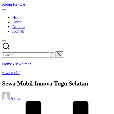
Skip
Aidan Rentcar
to
Rental
content
Mobil
Home
Murah
About
Armada
Kontak
Home
-
sewa mobil
Posted
sewa mobil
in
Sewa Mobil Innova Tugu Selatan
Posted
Akmal
by