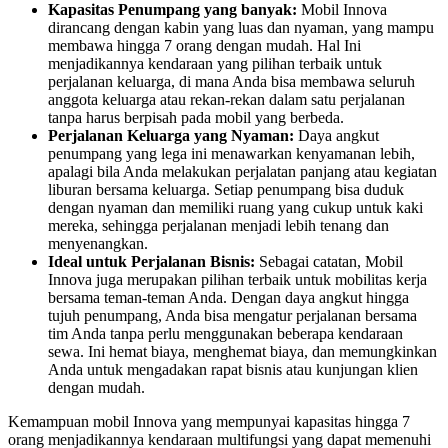
Kapasitas Penumpang yang banyak:
Mobil Innova
dirancang dengan kabin yang luas dan nyaman, yang mampu
membawa hingga 7 orang dengan mudah. Hal Ini
menjadikannya kendaraan yang pilihan terbaik untuk
perjalanan keluarga, di mana Anda bisa membawa seluruh
anggota keluarga atau rekan-rekan dalam satu perjalanan
tanpa harus berpisah pada mobil yang berbeda.
Perjalanan Keluarga yang Nyaman:
Daya angkut
penumpang yang lega ini menawarkan kenyamanan lebih,
apalagi bila Anda melakukan perjalatan panjang atau kegiatan
liburan bersama keluarga. Setiap penumpang bisa duduk
dengan nyaman dan memiliki ruang yang cukup untuk kaki
mereka, sehingga perjalanan menjadi lebih tenang dan
menyenangkan.
Ideal untuk Perjalanan Bisnis:
Sebagai catatan, Mobil
Innova juga merupakan pilihan terbaik untuk mobilitas kerja
bersama teman-teman Anda. Dengan daya angkut hingga
tujuh penumpang, Anda bisa mengatur perjalanan bersama
tim Anda tanpa perlu menggunakan beberapa kendaraan
sewa. Ini hemat biaya, menghemat biaya, dan memungkinkan
Anda untuk mengadakan rapat bisnis atau kunjungan klien
dengan mudah.
Kemampuan mobil Innova yang mempunyai kapasitas hingga 7
orang menjadikannya kendaraan multifungsi yang dapat memenuhi