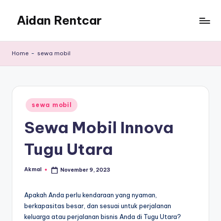
Aidan Rentcar
Skip
to
Rental
content
Mobil
Home
-
sewa mobil
Murah
Posted
sewa mobil
in
Sewa Mobil Innova
Tugu Utara
Akmal
November 9, 2023
Posted
by
Apakah Anda perlu kendaraan yang nyaman,
berkapasitas besar, dan sesuai untuk perjalanan
keluarga atau perjalanan bisnis Anda di Tugu Utara?