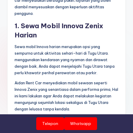
car menyediakan berbagai paket layanan yang boleh
diambil menyesuaikan dengan keperluan aktifitas
pengguna.
1. Sewa Mobil Innova Zenix
Harian
Sewa mobil Innova harian merupakan opsi yang
sempurna untuk aktivitas sehari-hari di Tugu Utara.
menggunakan kendaraan yang nyaman dan dirawat
dengan baik, Anda dapat menjelajahi Tugu Utara tanpa
perlu khawatir perihal perawatan atau parkir.
Aidan Rent Car menyediakan mobil sewaan seperti
Innova Zenix yang senantiasa dalam performa prima, Hal
ini kami lakukan agar Anda dapat melakukan kegiatan
mengunjungi sejumlah lokasi sekaligus di Tugu Utara
dengan leluasa tanpa kendala.
2. Sewa Mobil Innova Reborn
Telepon
Whatsapp
Mingguan