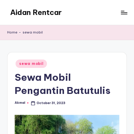
Aidan Rentcar
Skip
to
Rental
content
Mobil
Home
-
sewa mobil
Murah
Posted
sewa mobil
in
Sewa Mobil
Pengantin Batutulis
Akmal
October 31, 2023
Posted
by