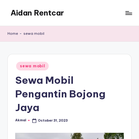
Aidan Rentcar
Skip
to
Rental
content
Mobil
Home
-
sewa mobil
Murah
Posted
sewa mobil
in
Sewa Mobil
Pengantin Bojong
Jaya
Akmal
October 31, 2023
Posted
by