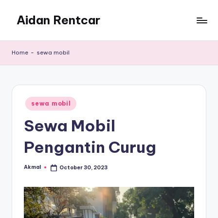
Aidan Rentcar
Skip
to
Rental
content
Mobil
Home
-
sewa mobil
Murah
Posted
sewa mobil
in
Sewa Mobil
Pengantin Curug
Akmal
October 30, 2023
Posted
by