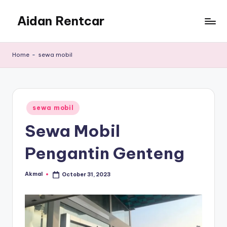
Aidan Rentcar
Skip
to
Rental
content
Mobil
Home
-
sewa mobil
Murah
Posted
sewa mobil
in
Sewa Mobil
Pengantin Genteng
Akmal
October 31, 2023
Posted
by